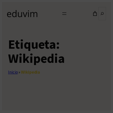
Saltar
Buscar
al
contenido
Etiqueta:
Wikipedia
Inicio
»
Wikipedia