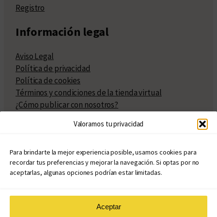
Registro
Información legal
Aviso Legal
Política de privacidad
Política de cookies
Términos y condiciones de la tienda virtual
¿Cómo publicar con nosotros?
Compra y venta de derechos
Valoramos tu privacidad
Políticas de publicación
Facturación
Políticas de coedición
Para brindarte la mejor experiencia posible, usamos cookies para
recordar tus preferencias y mejorar la navegación. Si optas por no
Atribuciones
aceptarlas, algunas opciones podrían estar limitadas.
Aceptar
© Copyright 2020 – 2026