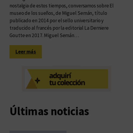
nostalgia de estos tiempos, conversamos sobre El
museo de los sueños, de Miguel Semán, título
publicado en 2014 por el sello universitario y
traducido al francés por la editorial La Derniere
Goutte en 2017. Miguel Semán…
:
Leer más
E
l
m
u
s
e
o
Últimas noticias
d
e
l