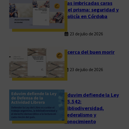
o
Las imbricadas caras
s
del prisma: seguridad y
s
policía en Córdoba
u
e
23 de julio de 2026
ñ
o
s
Acerca del buen morir
o
e
23 de julio de 2026
l
l
u
g
Eduvim defiende la Ley
a
25.542:
bibliodiversidad,
r
federalismo y
d
conocimiento
e