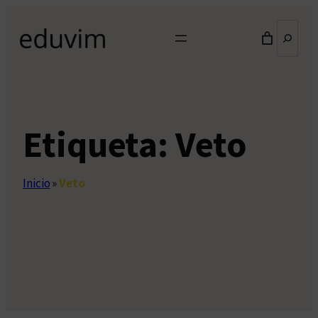
Saltar
Buscar
al
contenido
Etiqueta:
Veto
Inicio
»
Veto