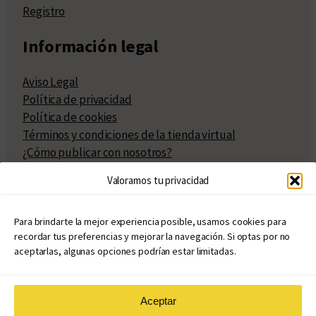
Registro
Información legal
Aviso Legal
Política de privacidad
Política de cookies
Términos y condiciones de la tienda virtual
¿Cómo publicar con nosotros?
Compra y venta de derechos
Valoramos tu privacidad
Políticas de publicación
Facturación
Políticas de coedición
Para brindarte la mejor experiencia posible, usamos cookies para
recordar tus preferencias y mejorar la navegación. Si optas por no
Atribuciones
aceptarlas, algunas opciones podrían estar limitadas.
Aceptar
© Copyright 2020 – 2026