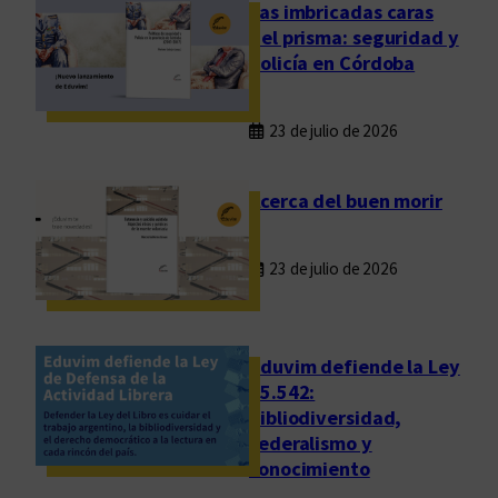
c
Las imbricadas caras
o
del prisma: seguridad y
n
policía en Córdoba
t
r
23 de julio de 2026
a
e
l
Acerca del buen morir
f
u
23 de julio de 2026
t
u
r
o
Eduvim defiende la Ley
d
25.542:
bibliodiversidad,
e
federalismo y
l
conocimiento
a