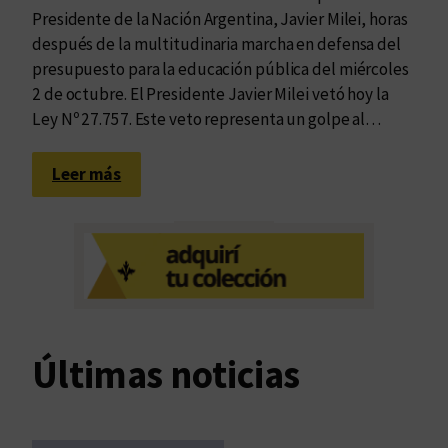
Presidente de la Nación Argentina, Javier Milei, horas
después de la multitudinaria marcha en defensa del
presupuesto para la educación pública del miércoles
2 de octubre. El Presidente Javier Milei vetó hoy la
Ley Nº 27.757. Este veto representa un golpe al…
:
Leer más
U
n
a
t
e
n
t
Últimas noticias
a
d
o