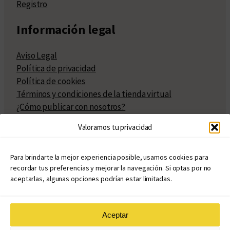
Registro
Información legal
Aviso Legal
Política de privacidad
Política de cookies
Términos y condiciones de la tienda virtual
¿Cómo publicar con nosotros?
Compra y venta de derechos
Valoramos tu privacidad
Políticas de publicación
Facturación
Políticas de coedición
Para brindarte la mejor experiencia posible, usamos cookies para
recordar tus preferencias y mejorar la navegación. Si optas por no
Atribuciones
aceptarlas, algunas opciones podrían estar limitadas.
Aceptar
© Copyright 2020 – 2026