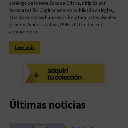
catálogo de la serie Zona de Crítica, dirigida por
Roxana Patiño. Originariamente publicado en inglés,
Tras los derechos humanos. Literatura, artes visuales
y cine en América Latina, 1990-2010 redime el
accionar de la…
:
Leer más
N
a
r
r
a
t
i
Últimas noticias
v
a
d
e