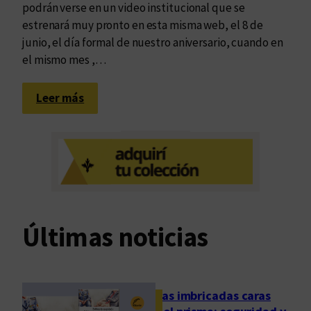
podrán verse en un video institucional que se
estrenará muy pronto en esta misma web, el 8 de
junio, el día formal de nuestro aniversario, cuando en
el mismo mes ,…
:
Leer más
U
n
a
d
e
q
u
Últimas noticias
i
n
c
e
Las imbricadas caras