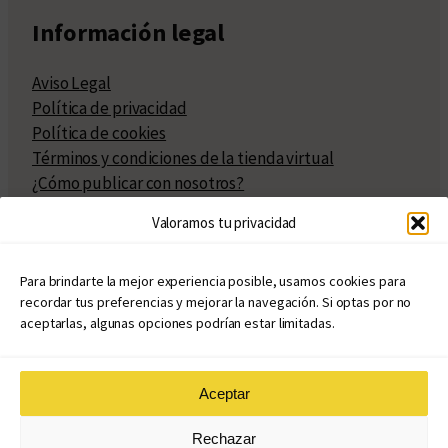
Información legal
Aviso Legal
Política de privacidad
Política de cookies
Términos y condiciones de la tienda virtual
¿Cómo publicar con nosotros?
Compra y venta de derechos
Valoramos tu privacidad
Políticas de publicación
Facturación
Políticas de coedición
Para brindarte la mejor experiencia posible, usamos cookies para
recordar tus preferencias y mejorar la navegación. Si optas por no
Atribuciones
aceptarlas, algunas opciones podrían estar limitadas.
Aceptar
© Copyright 2020 – 2026
Rechazar