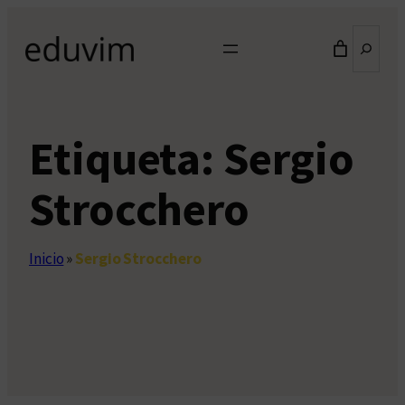
Saltar
Buscar
al
contenido
Etiqueta:
Sergio
Strocchero
Inicio
»
Sergio Strocchero