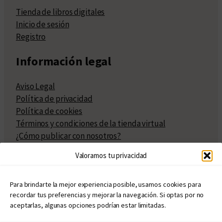
Tienda de libros digitales
Inicio de sesión
Registro
Información legal
Aviso Legal
Política de privacidad
Política de cookies
Términos y condiciones de la tienda virtual
¿Cómo publicar con nosotros?
Compra y venta de derechos
Valoramos tu privacidad
Políticas de publicación
Facturación
Políticas de coedición
Para brindarte la mejor experiencia posible, usamos cookies para
recordar tus preferencias y mejorar la navegación. Si optas por no
Atribuciones
aceptarlas, algunas opciones podrían estar limitadas.