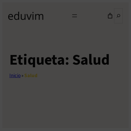
Saltar
Buscar
al
contenido
Etiqueta:
Salud
Inicio
»
Salud