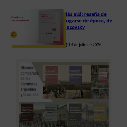
i
o
Más allá: reseña de
y
Fugarse de época, de
c
Rucovsky
o
n
14 de julio de 2026
i
m
p
a
c
t
o
s
o
c
i
o