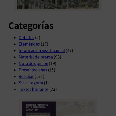
-
c
u
Categorías
l
t
u
Debates
(5)
r
Efemérides
(17)
a
Información institucional
(47)
l
Material de prensa
(98)
Nota de opinión
(19)
Presentaciones
(15)
Reseñas
(131)
Sin categoría
(1)
Textos literarios
(23)