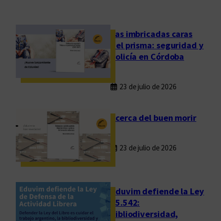
c
o
n
Las imbricadas caras
o
del prisma: seguridad y
c
policía en Córdoba
i
m
23 de julio de 2026
i
e
n
Acerca del buen morir
t
o
23 de julio de 2026
s
i
t
u
Eduvim defiende la Ley
a
25.542:
bibliodiversidad,
d