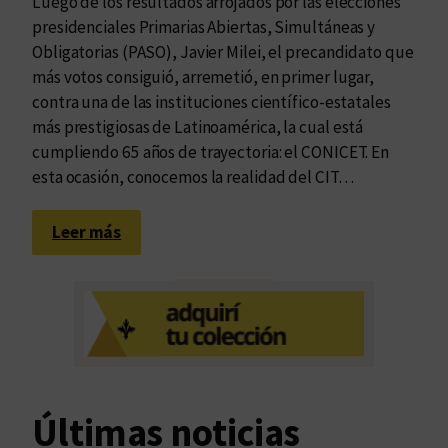
Luego de los resultados arrojados por las elecciones
presidenciales Primarias Abiertas, Simultáneas y
Obligatorias (PASO), Javier Milei, el precandidato que
más votos consiguió, arremetió, en primer lugar,
contra una de las instituciones científico-estatales
más prestigiosas de Latinoamérica, la cual está
cumpliendo 65 años de trayectoria: el CONICET. En
esta ocasión, conocemos la realidad del CIT…
:
Leer más
P
r
o
d
u
c
i
Últimas noticias
r