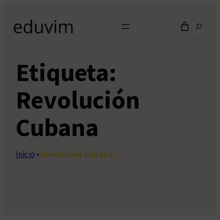
Saltar
Buscar
al
contenido
Etiqueta:
Revolución
Cubana
Inicio
»
Revolución Cubana