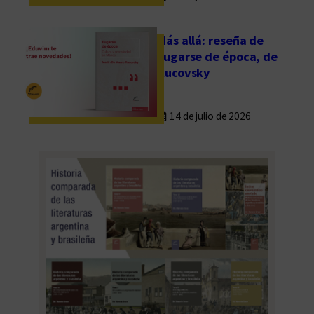
l
v
Más allá: reseña de
a
Fugarse de época, de
d
Rucovsky
e
l
14 de julio de 2026
o
s
h
e
c
h
o
s
b
u
s
c