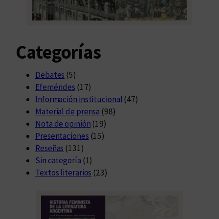
a
n
d
Categorías
o
l
a
Debates
(5)
v
Efemérides
(17)
e
Información institucional
(47)
r
Material de prensa
(98)
d
Nota de opinión
(19)
a
Presentaciones
(15)
d
Reseñas
(131)
Sin categoría
(1)
Textos literarios
(23)