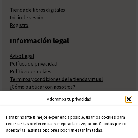
Tienda de libros digitales
Inicio de sesión
Registro
Información legal
Aviso Legal
Política de privacidad
Política de cookies
Términos y condiciones de la tienda virtual
¿Cómo publicar con nosotros?
Compra y venta de derechos
Valoramos tu privacidad
Políticas de publicación
Facturación
Políticas de coedición
Para brindarte la mejor experiencia posible, usamos cookies para
recordar tus preferencias y mejorar la navegación. Si optas por no
Atribuciones
aceptarlas, algunas opciones podrían estar limitadas.