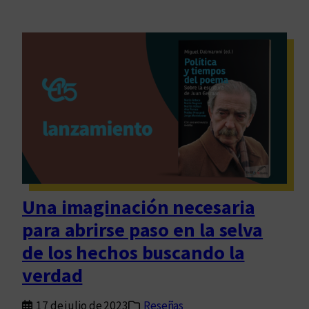
Una imaginación necesaria
para abrirse paso en la selva
de los hechos buscando la
verdad
17 de julio de 2023
Reseñas