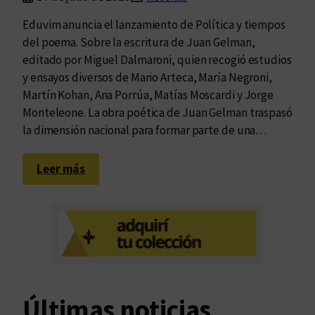
Eduvim anuncia el lanzamiento de Política y tiempos
del poema. Sobre la escritura de Juan Gelman,
editado por Miguel Dalmaroni, quien recogió estudios
y ensayos diversos de Mario Arteca, María Negroni,
Martín Kohan, Ana Porrúa, Matías Moscardi y Jorge
Monteleone. La obra poética de Juan Gelman traspasó
la dimensión nacional para formar parte de una…
:
Leer más
U
n
a
i
m
a
g
Últimas noticias
i