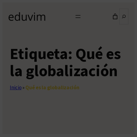
Saltar
Buscar
al
contenido
Etiqueta:
Qué es
la globalización
Inicio
»
Qué es la globalización