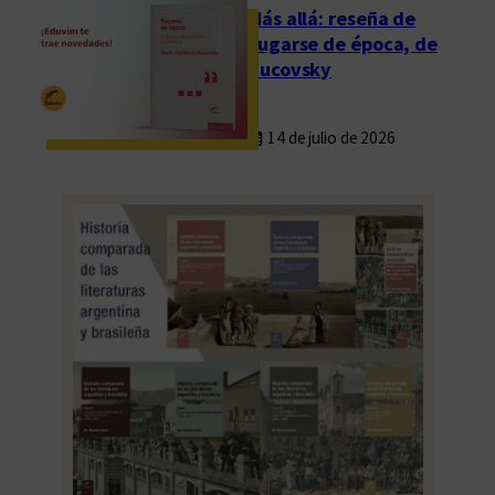
a
Más allá: reseña de
d
Fugarse de época, de
i
Rucovsky
g
i
14 de julio de 2026
t
a
l