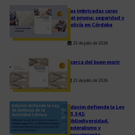
o
s
Las imbricadas caras
:
del prisma: seguridad y
l
policía en Córdoba
a
t
23 de julio de 2026
r
a
n
Acerca del buen morir
s
f
23 de julio de 2026
o
r
m
a
Eduvim defiende la Ley
c
25.542:
bibliodiversidad,
i
federalismo y
ó
conocimiento