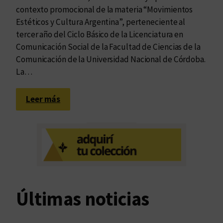
contexto promocional de la materia “Movimientos
Estéticos y Cultura Argentina”, perteneciente al
tercer año del Ciclo Básico de la Licenciatura en
Comunicación Social de la Facultad de Ciencias de la
Comunicación de la Universidad Nacional de Córdoba.
La…
:
Leer más
A
u
d
i
o
l
i
Últimas noticias
b
r