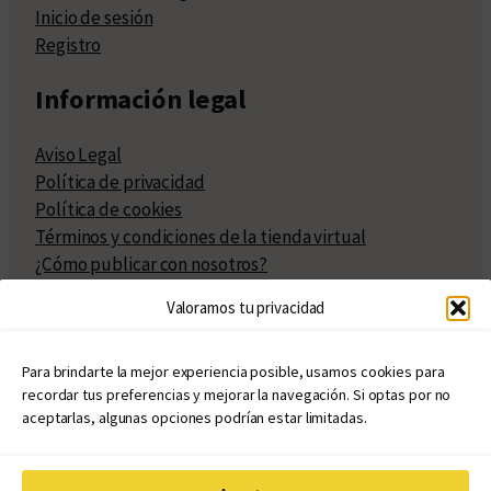
Inicio de sesión
Registro
Información legal
Aviso Legal
Política de privacidad
Política de cookies
Términos y condiciones de la tienda virtual
¿Cómo publicar con nosotros?
Compra y venta de derechos
Valoramos tu privacidad
Políticas de publicación
Facturación
Políticas de coedición
Para brindarte la mejor experiencia posible, usamos cookies para
recordar tus preferencias y mejorar la navegación. Si optas por no
Atribuciones
aceptarlas, algunas opciones podrían estar limitadas.