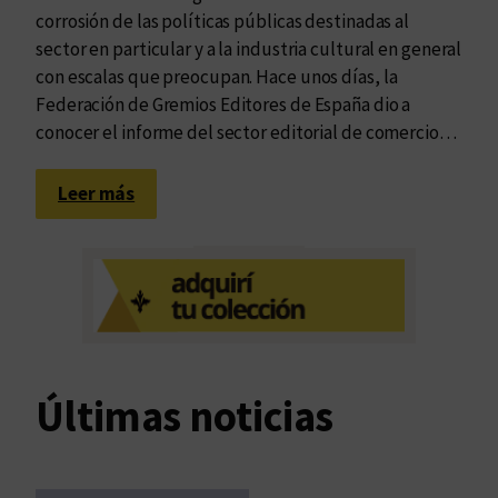
corrosión de las políticas públicas destinadas al
sector en particular y a la industria cultural en general
con escalas que preocupan. Hace unos días, la
Federación de Gremios Editores de España dio a
conocer el informe del sector editorial de comercio…
:
Leer más
L
a
c
a
í
d
a
Últimas noticias
d
e
v