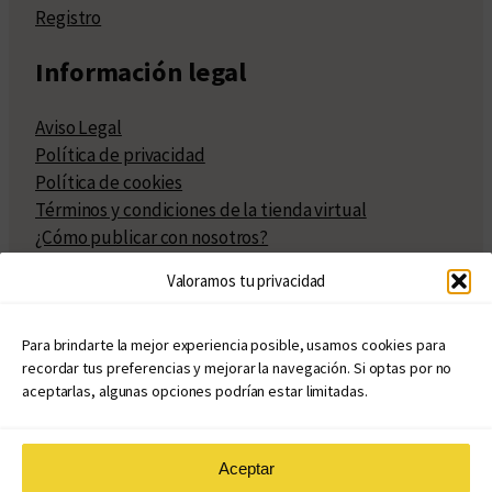
Registro
Información legal
Aviso Legal
Política de privacidad
Política de cookies
Términos y condiciones de la tienda virtual
¿Cómo publicar con nosotros?
Compra y venta de derechos
Valoramos tu privacidad
Políticas de publicación
Facturación
Políticas de coedición
Para brindarte la mejor experiencia posible, usamos cookies para
recordar tus preferencias y mejorar la navegación. Si optas por no
Atribuciones
aceptarlas, algunas opciones podrían estar limitadas.
Aceptar
© Copyright 2020 – 2026