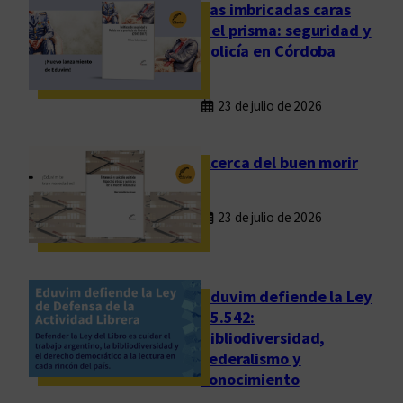
e
Las imbricadas caras
n
del prisma: seguridad y
t
policía en Córdoba
a
s
23 de julio de 2026
d
e
l
Acerca del buen morir
i
b
23 de julio de 2026
r
o
s
e
Eduvim defiende la Ley
n
25.542:
bibliodiversidad,
A
federalismo y
r
conocimiento
g