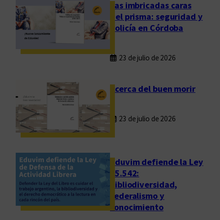
d
Las imbricadas caras
e
del prisma: seguridad y
s
policía en Córdoba
u
n
23 de julio de 2026
a
m
e
Acerca del buen morir
t
a
23 de julio de 2026
i
n
a
l
Eduvim defiende la Ley
c
25.542:
bibliodiversidad,
a
federalismo y
n
conocimiento
z