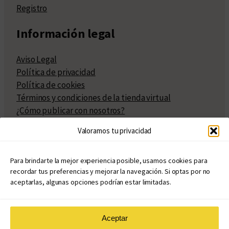
Registro
Información legal
Aviso Legal
Política de privacidad
Política de cookies
Términos y condiciones de la tienda virtual
¿Cómo publicar con nosotros?
Compra y venta de derechos
Valoramos tu privacidad
Políticas de publicación
Facturación
Políticas de coedición
Para brindarte la mejor experiencia posible, usamos cookies para
recordar tus preferencias y mejorar la navegación. Si optas por no
Atribuciones
aceptarlas, algunas opciones podrían estar limitadas.
Aceptar
© Copyright 2020 – 2026