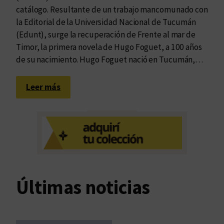
catálogo. Resultante de un trabajo mancomunado con
la Editorial de la Universidad Nacional de Tucumán
(Edunt), surge la recuperación de Frente al mar de
Timor, la primera novela de Hugo Foguet, a 100 años
de su nacimiento. Hugo Foguet nació en Tucumán,…
:
Leer más
L
a
e
t
e
r
n
Últimas noticias
i
d
a