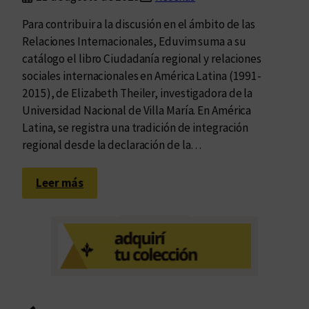
Para contribuir a la discusión en el ámbito de las
Relaciones Internacionales, Eduvim suma a su
catálogo el libro Ciudadanía regional y relaciones
sociales internacionales en América Latina (1991-
2015), de Elizabeth Theiler, investigadora de la
Universidad Nacional de Villa María. En América
Latina, se registra una tradición de integración
regional desde la declaración de la…
:
Leer más
A
m
é
r
i
c
a