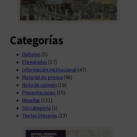
i
p
l
o
Categorías
m
a
c
Debates
(5)
i
Efemérides
(17)
a
Información institucional
(47)
c
Material de prensa
(98)
i
Nota de opinión
(19)
u
Presentaciones
(15)
d
Reseñas
(131)
a
Sin categoría
(1)
d
Textos literarios
(23)
a
n
a