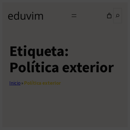
Saltar
Buscar
al
contenido
Etiqueta:
Política exterior
Inicio
»
Política exterior