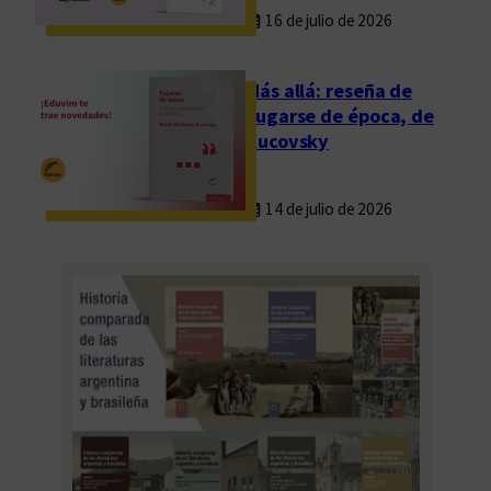
16 de julio de 2026
e
g
r
Más allá: reseña de
a
Fugarse de época, de
c
Rucovsky
i
ó
14 de julio de 2026
n
r
e
g
i
o
n
a
l
y
d