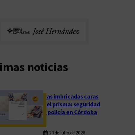
imas noticias
Las imbricadas caras
del prisma: seguridad
y policía en Córdoba
23 de julio de 2026