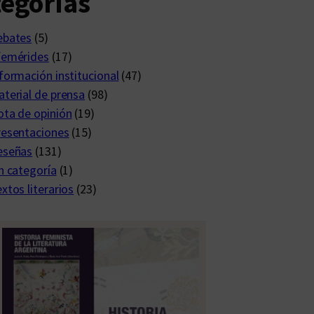
egorías
ebates
(5)
femérides
(17)
formación institucional
(47)
terial de prensa
(98)
ta de opinión
(19)
resentaciones
(15)
eseñas
(131)
n categoría
(1)
xtos literarios
(23)