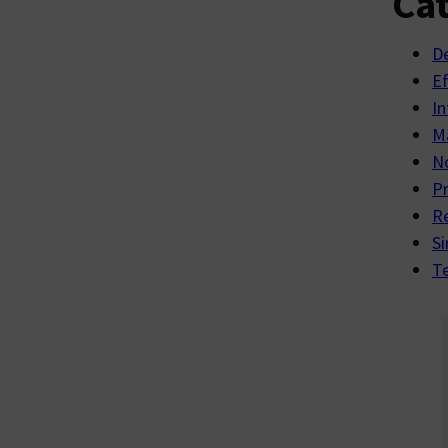
Cat
D
E
In
Ma
No
P
R
Si
Te