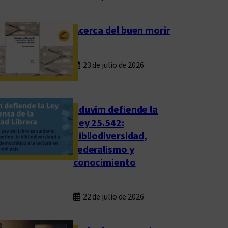
Acerca del buen morir
23 de julio de 2026
Eduvim defiende la
Ley 25.542:
bibliodiversidad,
federalismo y
conocimiento
22 de julio de 2026