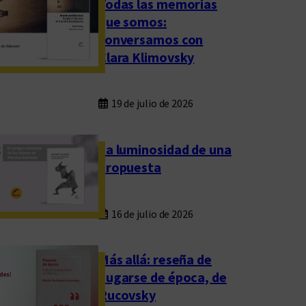
Todas las memorias
que somos:
conversamos con
Clara Klimovsky
19 de julio de 2026
La luminosidad de una
propuesta
16 de julio de 2026
Más allá: reseña de
Fugarse de época, de
Rucovsky