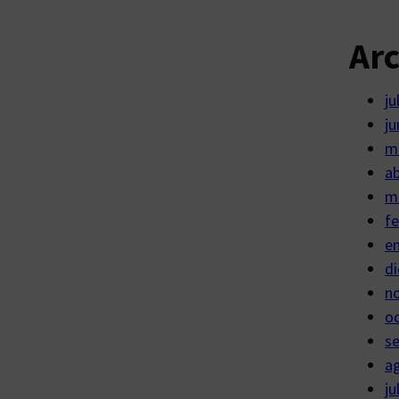
Ar
ju
ju
m
ab
m
fe
e
di
n
o
s
a
ju