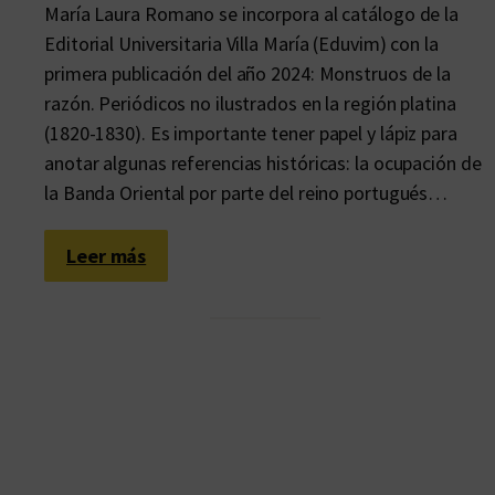
María Laura Romano se incorpora al catálogo de la
Editorial Universitaria Villa María (Eduvim) con la
primera publicación del año 2024: Monstruos de la
razón. Periódicos no ilustrados en la región platina
(1820-1830). Es importante tener papel y lápiz para
anotar algunas referencias históricas: la ocupación de
la Banda Oriental por parte del reino portugués…
:
Leer más
A
q
u
e
l
t
i
e