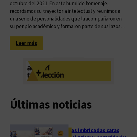
octubre del 2021. En este humilde homenaje,
recordamos su trayectoria intelectual y reunimos a
una serie de personalidades que la acompañaron en
su periplo académico y formaron parte de sus lazos…
:
Leer más
D
e
j
a
r
e
s
Últimas noticias
c
u
e
l
Las imbricadas caras
a