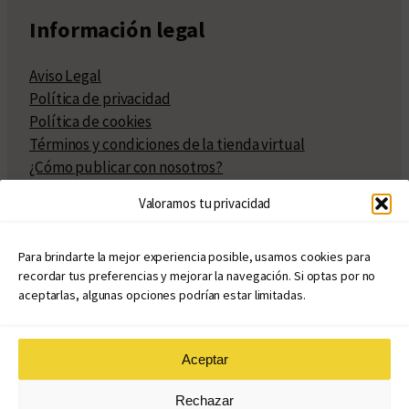
Información legal
Aviso Legal
Política de privacidad
Política de cookies
Términos y condiciones de la tienda virtual
¿Cómo publicar con nosotros?
Compra y venta de derechos
Valoramos tu privacidad
Políticas de publicación
Facturación
Políticas de coedición
Para brindarte la mejor experiencia posible, usamos cookies para
recordar tus preferencias y mejorar la navegación. Si optas por no
Atribuciones
aceptarlas, algunas opciones podrían estar limitadas.
Aceptar
© Copyright 2020 – 2026
Rechazar