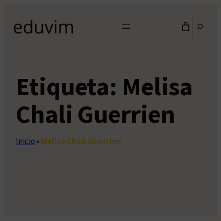
Saltar
Buscar
al
contenido
Etiqueta:
Melisa
Chali Guerrien
Inicio
»
Melisa Chali Guerrien