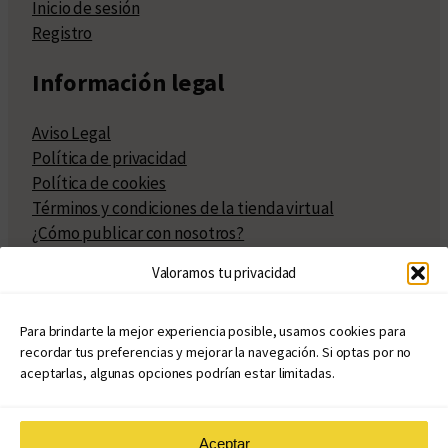
Inicio de sesión
Registro
Información legal
Aviso Legal
Política de privacidad
Política de cookies
Términos y condiciones de la tienda virtual
¿Cómo publicar con nosotros?
Compra y venta de derechos
Valoramos tu privacidad
Políticas de publicación
Facturación
Políticas de coedición
Para brindarte la mejor experiencia posible, usamos cookies para
recordar tus preferencias y mejorar la navegación. Si optas por no
Atribuciones
aceptarlas, algunas opciones podrían estar limitadas.
Aceptar