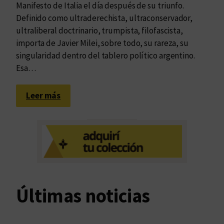
Manifesto de Italia el día después de su triunfo.
Definido como ultraderechista, ultraconservador,
ultraliberal doctrinario, trumpista, filofascista,
importa de Javier Milei, sobre todo, su rareza, su
singularidad dentro del tablero político argentino.
Esa…
:
Leer más
C
a
m
i
n
i
t
Últimas noticias
o
a
l