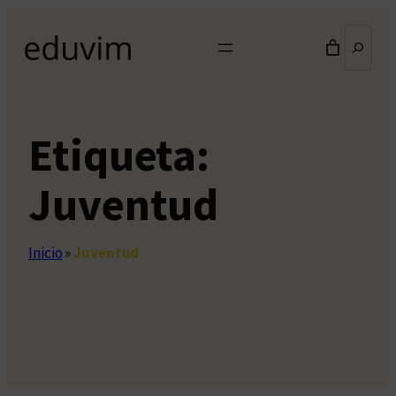
Saltar
Buscar
al
contenido
Etiqueta:
Juventud
Inicio
»
Juventud