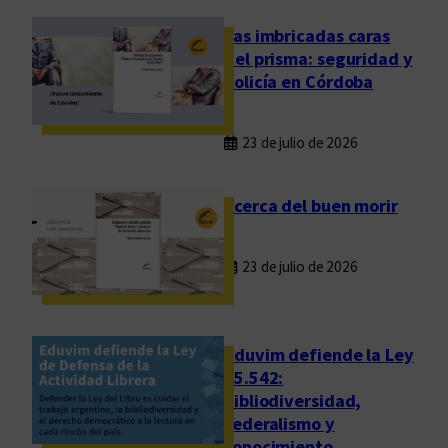
s
,
Las imbricadas caras
p
del prisma: seguridad y
a
policía en Córdoba
r
a
23 de julio de 2026
d
i
g
Acerca del buen morir
m
a
23 de julio de 2026
s
y
u
t
Eduvim defiende la Ley
o
25.542:
bibliodiversidad,
p
federalismo y
í
conocimiento