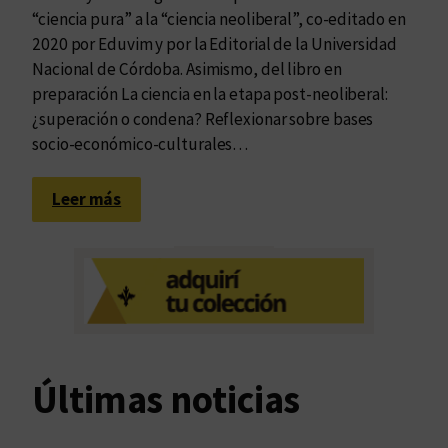
“ciencia pura” a la “ciencia neoliberal”, co-editado en
2020 por Eduvim y por la Editorial de la Universidad
Nacional de Córdoba. Asimismo, del libro en
preparación La ciencia en la etapa post-neoliberal:
¿superación o condena? Reflexionar sobre bases
socio-económico-culturales…
:
Leer más
I
d
e
o
l
o
g
Últimas noticias
í
a