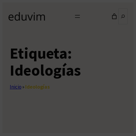
Saltar
Buscar
al
contenido
Etiqueta:
Ideologías
Inicio
»
Ideologías