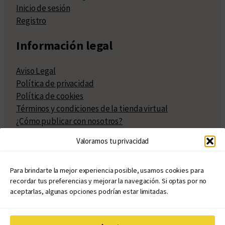
Inicio de sesión
Registro
Información legal
Aviso Legal
Política de privacidad
Política de cookies
Términos y condiciones de la tienda virtual
¿Cómo publicar con nosotros?
Compra y venta de derechos
Valoramos tu privacidad
Políticas de publicación
Facturación
Políticas de coedición
Para brindarte la mejor experiencia posible, usamos cookies para
recordar tus preferencias y mejorar la navegación. Si optas por no
Atribuciones
aceptarlas, algunas opciones podrían estar limitadas.