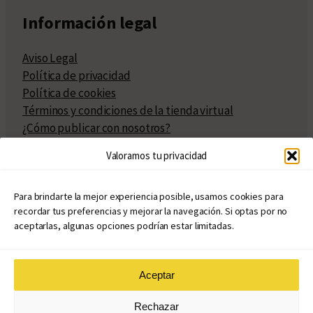
Información legal
Aviso Legal
Política de privacidad
Política de cookies
Términos y condiciones de la tienda virtual
¿Cómo publicar con nosotros?
Compra y venta de derechos
Valoramos tu privacidad
Políticas de publicación
Facturación
Políticas de coedición
Para brindarte la mejor experiencia posible, usamos cookies para
recordar tus preferencias y mejorar la navegación. Si optas por no
Atribuciones
aceptarlas, algunas opciones podrían estar limitadas.
Aceptar
© Copyright 2020 – 2026
Rechazar