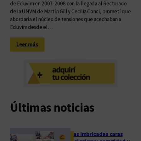
de Eduvim en 2007-2008 con la llegada al Rectorado
de la UNVM de Martín Gill y Cecilia Conci, prometí que
abordaría el núcleo de tensiones que acechaban a
Eduvim desde el…
:
Leer más
D
o
s
d
e
q
u
Últimas noticias
i
n
c
e
Las imbricadas caras