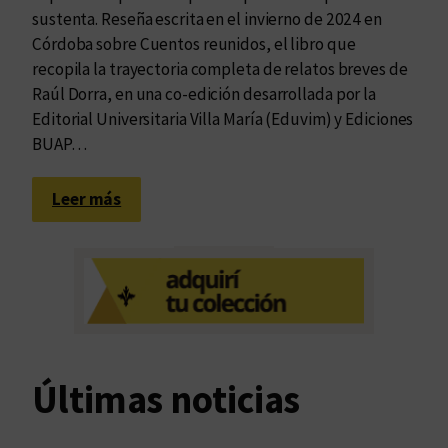
sustenta. Reseña escrita en el invierno de 2024 en
Córdoba sobre Cuentos reunidos, el libro que
recopila la trayectoria completa de relatos breves de
Raúl Dorra, en una co-edición desarrollada por la
Editorial Universitaria Villa María (Eduvim) y Ediciones
BUAP…
:
Leer más
E
s
c
r
i
b
i
Últimas noticias
r
l