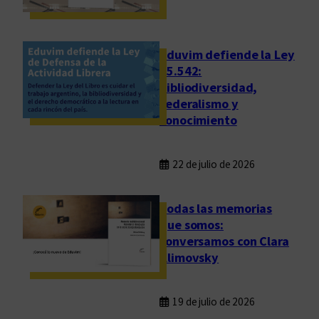
t
u
r
Eduvim defiende la Ley
a
25.542:
bibliodiversidad,
federalismo y
conocimiento
22 de julio de 2026
Todas las memorias
que somos:
conversamos con Clara
Klimovsky
19 de julio de 2026