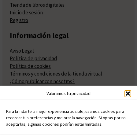
Tienda de libros digitales
Inicio de sesión
Registro
Información legal
Aviso Legal
Política de privacidad
Política de cookies
Términos y condiciones de la tienda virtual
¿Cómo publicar con nosotros?
Compra y venta de derechos
Valoramos tu privacidad
Políticas de publicación
Facturación
Políticas de coedición
Para brindarte la mejor experiencia posible, usamos cookies para
recordar tus preferencias y mejorar la navegación. Si optas por no
Atribuciones
aceptarlas, algunas opciones podrían estar limitadas.