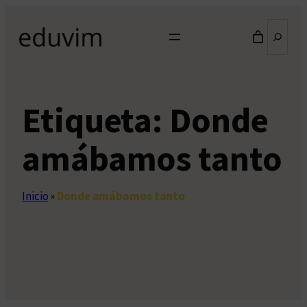
Saltar
Buscar
al
contenido
Etiqueta:
Donde
amábamos tanto
Inicio
»
Donde amábamos tanto