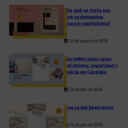
a
v
¿De qué se trata eso
i
que se denomina
d
anarco-capitalismo?
a
.
10 de agosto de 2026
V
i
v
Las imbricadas caras
i
del prisma: seguridad y
r
policía en Córdoba
l
a
23 de julio de 2026
e
s
Acerca del buen morir
c
r
i
23 de julio de 2026