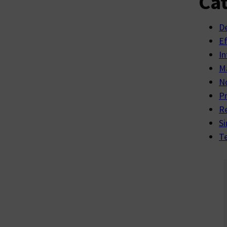
Cat
D
E
In
Ma
No
P
R
Si
Te