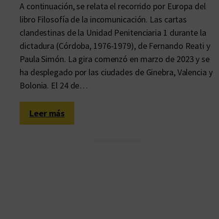
A continuación, se relata el recorrido por Europa del
libro Filosofía de la incomunicación. Las cartas
clandestinas de la Unidad Penitenciaria 1 durante la
dictadura (Córdoba, 1976-1979), de Fernando Reati y
Paula Simón. La gira comenzó en marzo de 2023 y se
ha desplegado por las ciudades de Ginebra, Valencia y
Bolonia. El 24 de…
:
Leer más
I
t
i
n
e
r
a
r