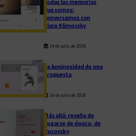
Todas las memorias
que somos:
conversamos con
Clara Klimovsky
19 de julio de 2026
La luminosidad de una
propuesta
16 de julio de 2026
Más allá: reseña de
Fugarse de época, de
Rucovsky