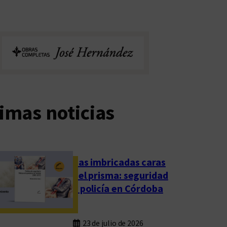
imas noticias
Las imbricadas caras
del prisma: seguridad
y policía en Córdoba
23 de julio de 2026