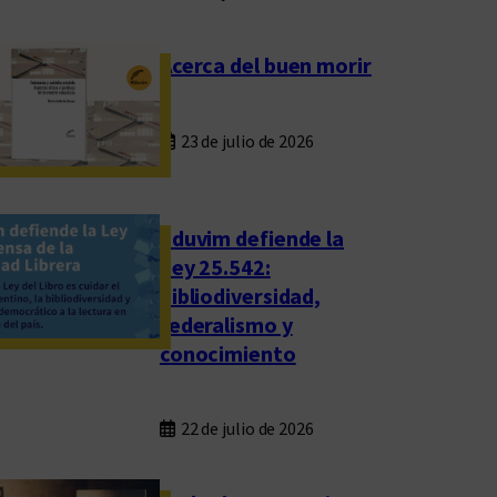
Acerca del buen morir
23 de julio de 2026
Eduvim defiende la
Ley 25.542:
bibliodiversidad,
federalismo y
conocimiento
22 de julio de 2026