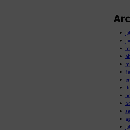
Ar
ju
ju
m
ab
m
fe
e
di
n
o
s
a
ju