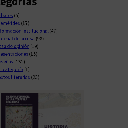
egorías
ebates
(5)
femérides
(17)
formación institucional
(47)
terial de prensa
(98)
ta de opinión
(19)
resentaciones
(15)
eseñas
(131)
n categoría
(1)
xtos literarios
(23)