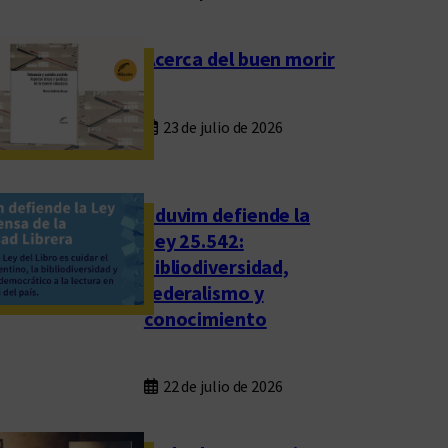
Acerca del buen morir
23 de julio de 2026
Eduvim defiende la
Ley 25.542:
bibliodiversidad,
federalismo y
conocimiento
22 de julio de 2026