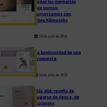
Todas las memorias
que somos:
conversamos con
Clara Klimovsky
19 de julio de 2026
La luminosidad de una
propuesta
16 de julio de 2026
Más allá: reseña de
Fugarse de época, de
Rucovsky