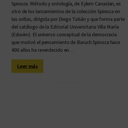
Spinoza. Método y ontología, de Eylem Canaslan, es
otro de los lanzamientos de la colección Spinoza en
las orillas, dirigida por Diego Tatián y que forma parte
del catálogo de la Editorial Universitaria Villa María
(Eduvim). El universo conceptual de la democracia
que motivó el pensamiento de Baruch Spinoza hace
400 años ha reverdecido en…
:
Leer más
D
e
m
o
c
r
a
t