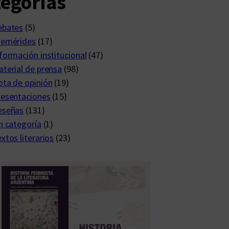
egorías
ebates
(5)
femérides
(17)
formación institucional
(47)
terial de prensa
(98)
ta de opinión
(19)
resentaciones
(15)
eseñas
(131)
n categoría
(1)
xtos literarios
(23)