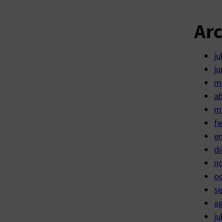
Ar
ju
ju
m
ab
m
fe
e
di
n
o
s
a
ju