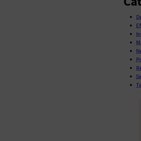
Cat
D
E
In
Ma
No
P
R
Si
Te