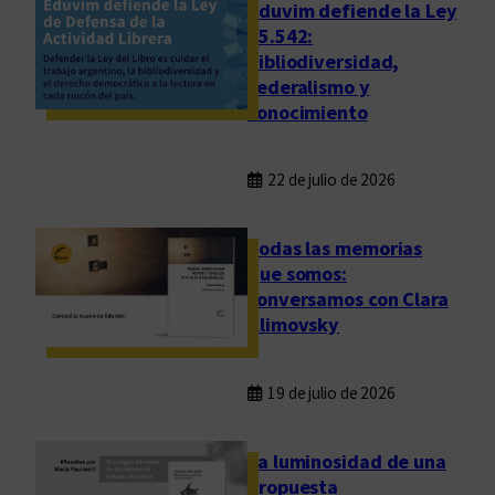
Eduvim defiende la Ley
25.542:
bibliodiversidad,
federalismo y
conocimiento
22 de julio de 2026
Todas las memorias
que somos:
conversamos con Clara
Klimovsky
19 de julio de 2026
La luminosidad de una
propuesta