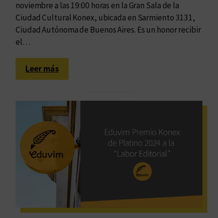
noviembre a las 19:00 horas en la Gran Sala de la
Ciudad Cultural Konex, ubicada en Sarmiento 3131,
Ciudad Autónoma de Buenos Aires. Es un honor recibir
el…
:
Leer más
P
a
l
a
b
r
a
s
d
e
P
l