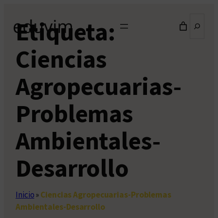
Saltar
Buscar
Etiqueta:
al
contenido
Ciencias
Agropecuarias-
Problemas
Ambientales-
Desarrollo
Inicio
»
Ciencias Agropecuarias-Problemas
Ambientales-Desarrollo