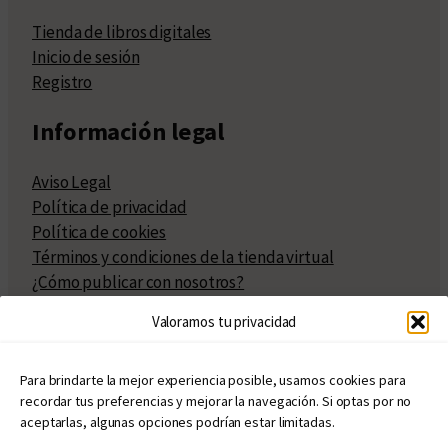
Tienda de libros digitales
Inicio de sesión
Registro
Información legal
Aviso Legal
Política de privacidad
Política de cookies
Términos y condiciones de la tienda virtual
¿Cómo publicar con nosotros?
Compra y venta de derechos
Valoramos tu privacidad
Políticas de publicación
Facturación
Políticas de coedición
Para brindarte la mejor experiencia posible, usamos cookies para
recordar tus preferencias y mejorar la navegación. Si optas por no
Atribuciones
aceptarlas, algunas opciones podrían estar limitadas.