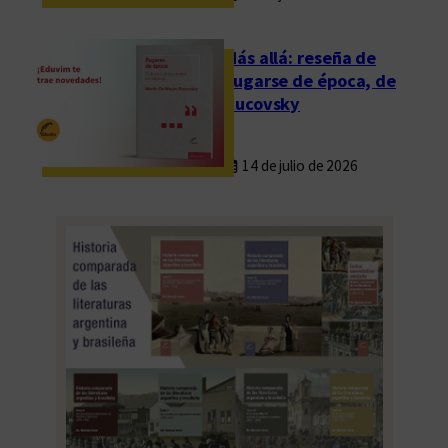
d
e
Más allá: reseña de
t
Fugarse de época, de
e
Rucovsky
r
m
14 de julio de 2026
i
n
a
c
i
ó
n
d
e
l
(
o