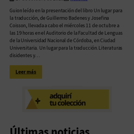
Guion leído en la presentación del libro Un lugar para
la traducción, de Guillermo Badenes y Josefina
Coisson, llevada a cabo el miércoles 11 de octubre a
las 19 horas en el Auditorio de la Facultad de Lenguas
de la Universidad Nacional de Córdoba, en Ciudad
Universitaria. Un lugar para la traducción. Literaturas
disidentes y…
:
Leer más
L
e
e
r
t
r
a
Últimas noticias
d