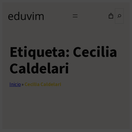
Saltar
Buscar
al
contenido
Etiqueta:
Cecilia
Caldelari
Inicio
»
Cecilia Caldelari