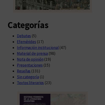
s
)
g
Categorías
é
n
e
Debates
(5)
r
Efemérides
(17)
o
Información institucional
(47)
(
Material de prensa
(98)
s
Nota de opinión
(19)
)
Presentaciones
(15)
Reseñas
(131)
Sin categoría
(1)
Textos literarios
(23)