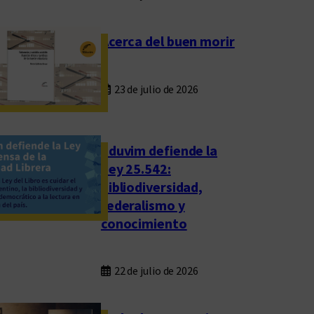
Acerca del buen morir
23 de julio de 2026
Eduvim defiende la
Ley 25.542:
bibliodiversidad,
federalismo y
conocimiento
22 de julio de 2026