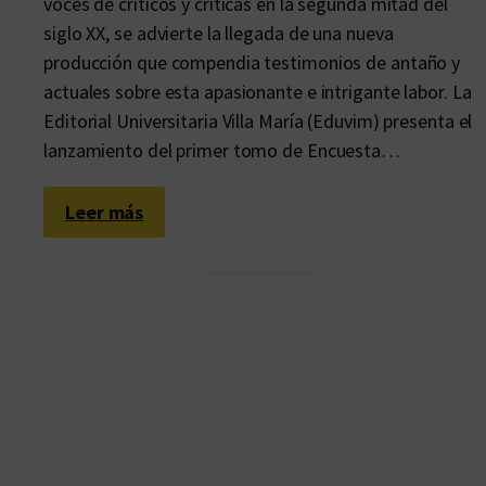
voces de críticos y críticas en la segunda mitad del
siglo XX, se advierte la llegada de una nueva
producción que compendia testimonios de antaño y
actuales sobre esta apasionante e intrigante labor. La
Editorial Universitaria Villa María (Eduvim) presenta el
lanzamiento del primer tomo de Encuesta…
:
Leer más
T
i
e
m
p
o
d
e
(