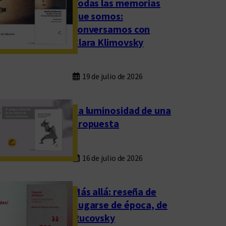
Todas las memorias
que somos:
conversamos con
Clara Klimovsky
19 de julio de 2026
La luminosidad de una
propuesta
16 de julio de 2026
Más allá: reseña de
Fugarse de época, de
Rucovsky