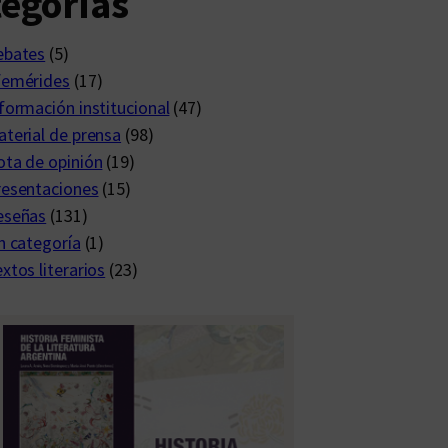
egorías
ebates
(5)
femérides
(17)
formación institucional
(47)
terial de prensa
(98)
ta de opinión
(19)
resentaciones
(15)
eseñas
(131)
n categoría
(1)
xtos literarios
(23)