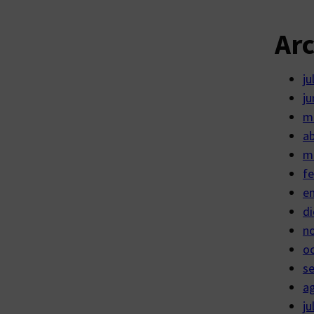
Ar
ju
ju
m
ab
m
fe
e
di
n
o
s
a
ju