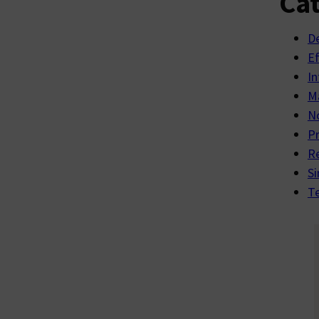
Cat
D
E
In
Ma
No
P
R
Si
Te