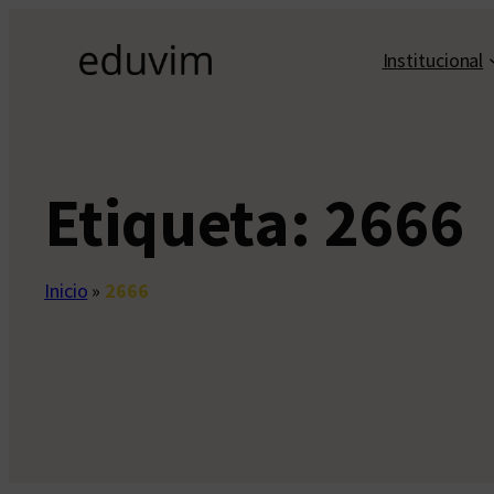
Saltar
al
Institucional
contenido
Etiqueta:
2666
Inicio
»
2666