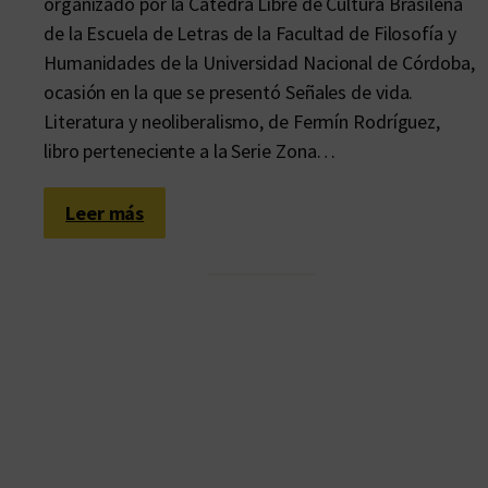
organizado por la Cátedra Libre de Cultura Brasileña
de la Escuela de Letras de la Facultad de Filosofía y
Humanidades de la Universidad Nacional de Córdoba,
ocasión en la que se presentó Señales de vida.
Literatura y neoliberalismo, de Fermín Rodríguez,
libro perteneciente a la Serie Zona…
:
Leer más
U
n
s
a
b
e
r
h
a