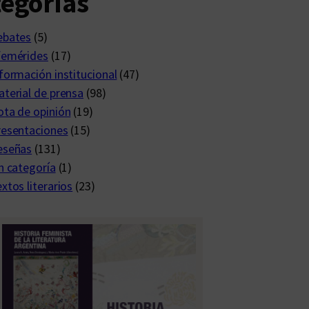
egorías
ebates
(5)
femérides
(17)
formación institucional
(47)
terial de prensa
(98)
ta de opinión
(19)
resentaciones
(15)
eseñas
(131)
n categoría
(1)
xtos literarios
(23)