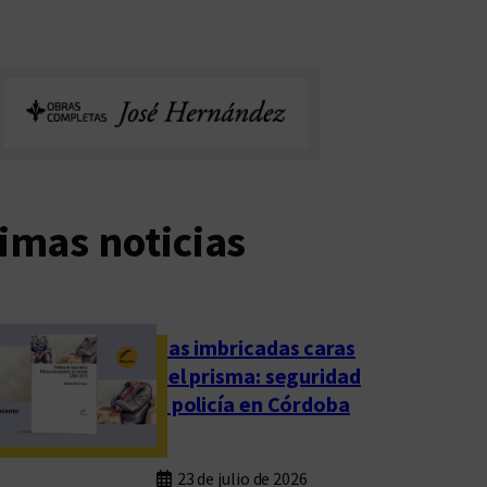
imas noticias
Las imbricadas caras
del prisma: seguridad
y policía en Córdoba
23 de julio de 2026