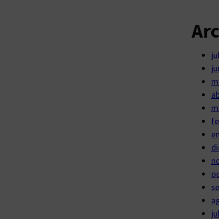
Ar
ju
ju
m
ab
m
fe
e
di
n
o
s
a
ju