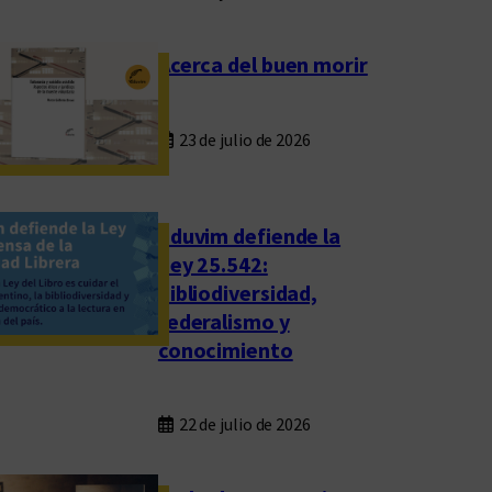
Acerca del buen morir
23 de julio de 2026
Eduvim defiende la
Ley 25.542:
bibliodiversidad,
federalismo y
conocimiento
22 de julio de 2026