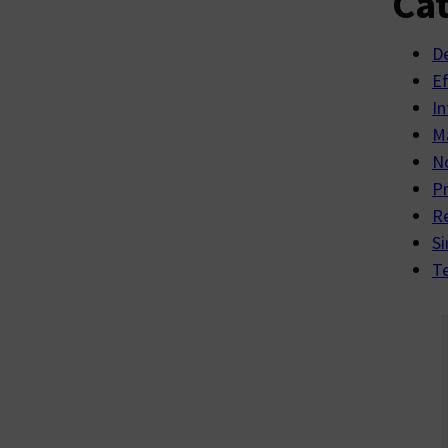
Cat
D
E
In
Ma
No
P
R
Si
Te