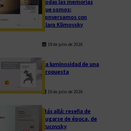
Todas las memorias
que somos:
conversamos con
Clara Klimovsky
19 de julio de 2026
La luminosidad de una
propuesta
16 de julio de 2026
Más allá: reseña de
Fugarse de época, de
Rucovsky