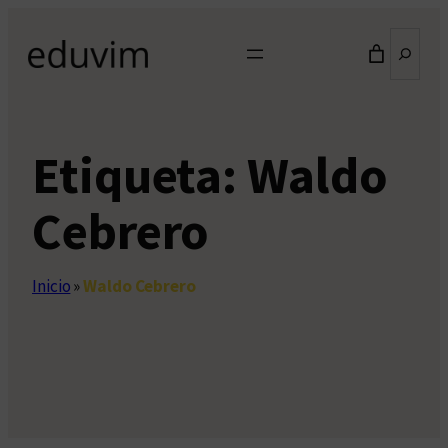
Saltar
Buscar
al
contenido
Etiqueta:
Waldo
Cebrero
Inicio
»
Waldo Cebrero