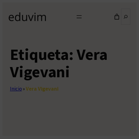
Saltar
Buscar
al
contenido
Etiqueta:
Vera
Vigevani
Inicio
»
Vera Vigevani