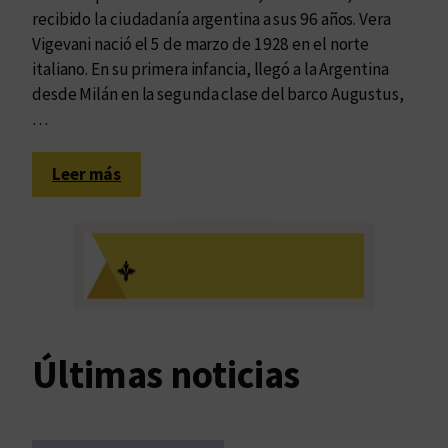
recibido la ciudadanía argentina a sus 96 años. Vera
Vigevani nació el 5 de marzo de 1928 en el norte
italiano. En su primera infancia, llegó a la Argentina
desde Milán en la segunda clase del barco Augustus,
…
:
Leer más
¿
Y
o
?
A
r
g
Últimas noticias
e
n
t