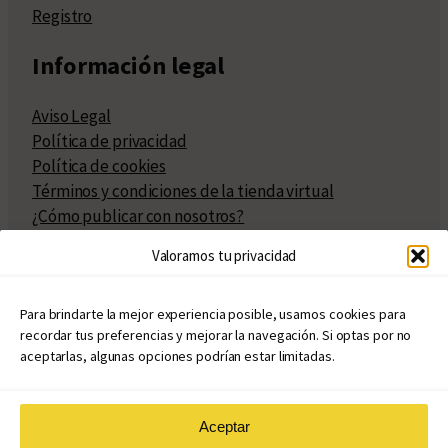
Registro
Información legal
Aviso Legal
Política de privacidad
Política de cookies
Términos y condiciones de la tienda virtual
¿Cómo publicar con nosotros?
Compra y venta de derechos
Valoramos tu privacidad
Políticas de publicación
Facturación
Políticas de coedición
Para brindarte la mejor experiencia posible, usamos cookies para
recordar tus preferencias y mejorar la navegación. Si optas por no
Atribuciones
aceptarlas, algunas opciones podrían estar limitadas.
Aceptar
© Copyright 2020 – 2026