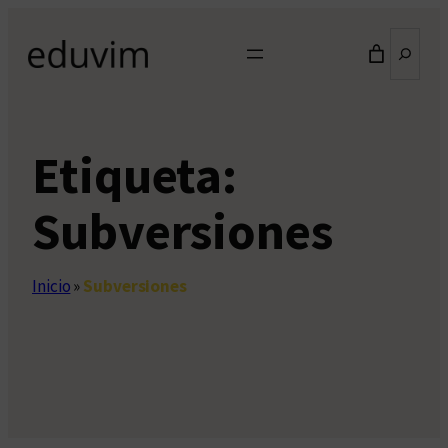
Saltar
Buscar
al
contenido
Etiqueta:
Subversiones
Inicio
»
Subversiones