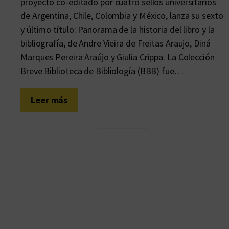
proyecto co-editado por cuatro sellos universitarios
de Argentina, Chile, Colombia y México, lanza su sexto
y último título: Panorama de la historia del libro y la
bibliografía, de Andre Vieira de Freitas Araujo, Diná
Marques Pereira Araújo y Giulia Crippa. La Colección
Breve Biblioteca de Bibliología (BBB) fue…
:
Leer más
E
l
l
i
b
r
o
n
o