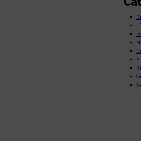
Cat
D
E
In
Ma
No
P
R
Si
Te