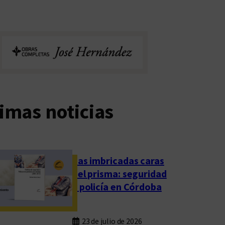
imas noticias
Las imbricadas caras
del prisma: seguridad
y policía en Córdoba
23 de julio de 2026