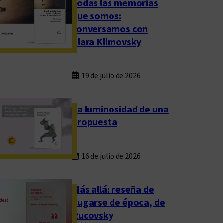
Todas las memorias
que somos:
conversamos con
Clara Klimovsky
19 de julio de 2026
La luminosidad de una
propuesta
16 de julio de 2026
Más allá: reseña de
Fugarse de época, de
Rucovsky