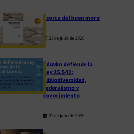
Acerca del buen morir
23 de julio de 2026
Eduvim defiende la
Ley 25.542:
bibliodiversidad,
federalismo y
conocimiento
22 de julio de 2026