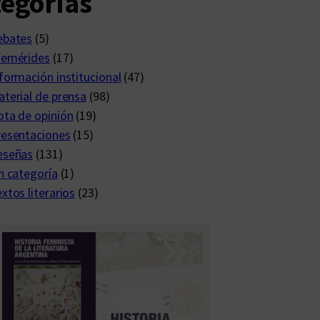
egorías
ebates
(5)
femérides
(17)
formación institucional
(47)
terial de prensa
(98)
ta de opinión
(19)
resentaciones
(15)
eseñas
(131)
n categoría
(1)
xtos literarios
(23)