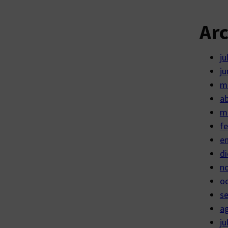
Ar
ju
ju
m
ab
m
fe
e
di
n
o
s
a
ju