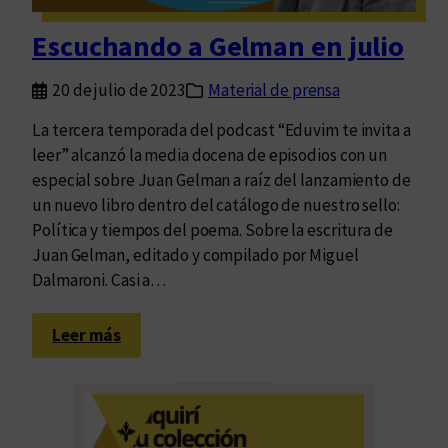
m
i
Escuchando a Gelman en julio
n
a
20 de julio de 2023
Material de prensa
n
t
La tercera temporada del podcast “Eduvim te invita a
e
leer” alcanzó la media docena de episodios con un
d
especial sobre Juan Gelman a raíz del lanzamiento de
e
un nuevo libro dentro del catálogo de nuestro sello:
l
Política y tiempos del poema. Sobre la escritura de
a
Juan Gelman, editado y compilado por Miguel
s
Dalmaroni. Casi a…
c
a
:
Leer más
l
E
l
s
e
c
s
u