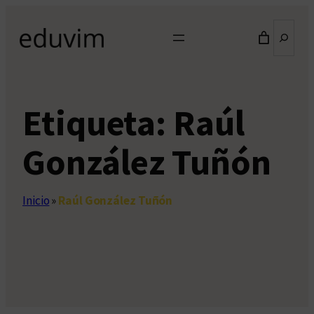
Saltar
Buscar
al
contenido
Etiqueta:
Raúl
González Tuñón
Inicio
»
Raúl González Tuñón