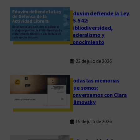
i
o
Eduvim defiende la Ley
25.542:
bibliodiversidad,
federalismo y
conocimiento
22 de julio de 2026
Todas las memorias
que somos:
conversamos con Clara
Klimovsky
19 de julio de 2026