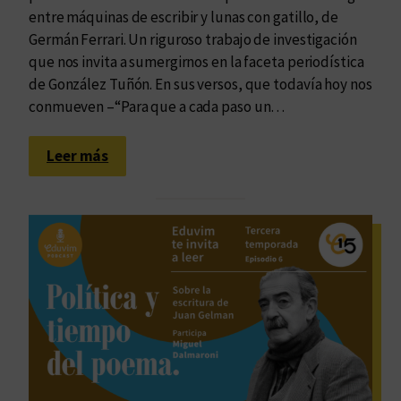
entre máquinas de escribir y lunas con gatillo, de
Germán Ferrari. Un riguroso trabajo de investigación
que nos invita a sumergirnos en la faceta periodística
de González Tuñón. En sus versos, que todavía hoy nos
conmueven –“Para que a cada paso un…
:
Leer más
E
l
e
t
e
r
n
o
c
a