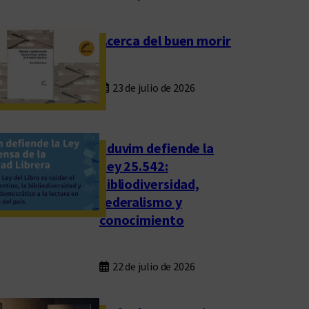
Acerca del buen morir
23 de julio de 2026
Eduvim defiende la
Ley 25.542:
bibliodiversidad,
federalismo y
conocimiento
22 de julio de 2026