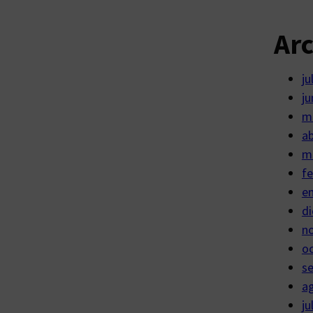
Ar
ju
ju
m
ab
m
fe
e
di
n
o
s
a
ju