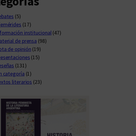
egorías
ebates
(5)
femérides
(17)
formación institucional
(47)
terial de prensa
(98)
ta de opinión
(19)
resentaciones
(15)
eseñas
(131)
n categoría
(1)
xtos literarios
(23)