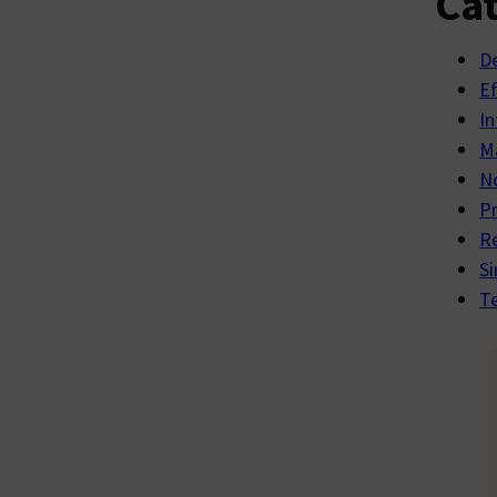
Cat
D
E
In
Ma
No
P
R
Si
Te