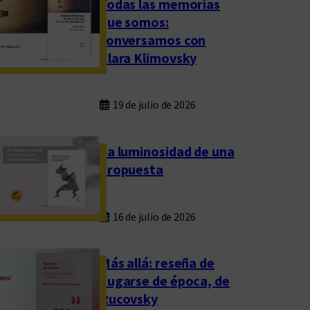
Todas las memorias
que somos:
conversamos con
Clara Klimovsky
19 de julio de 2026
La luminosidad de una
propuesta
16 de julio de 2026
Más allá: reseña de
Fugarse de época, de
Rucovsky