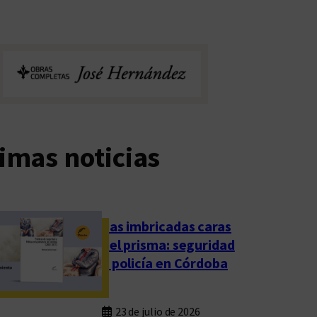
imas noticias
Las imbricadas caras
del prisma: seguridad
y policía en Córdoba
23 de julio de 2026