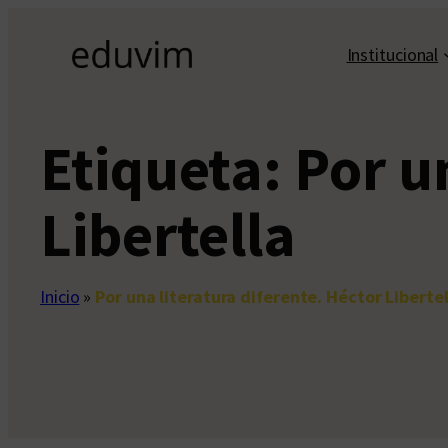
Saltar
al
Institucional
contenido
Etiqueta:
Por u
Libertella
Inicio
»
Por una literatura diferente. Héctor Libertel