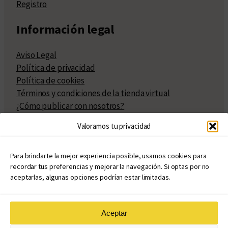
Registro
Información legal
Aviso Legal
Política de privacidad
Política de cookies
Términos y condiciones de la tienda virtual
¿Cómo publicar con nosotros?
Compra y venta de derechos
Valoramos tu privacidad
Políticas de publicación
Facturación
Políticas de coedición
Para brindarte la mejor experiencia posible, usamos cookies para
recordar tus preferencias y mejorar la navegación. Si optas por no
Atribuciones
aceptarlas, algunas opciones podrían estar limitadas.
Aceptar
© Copyright 2020 – 2026