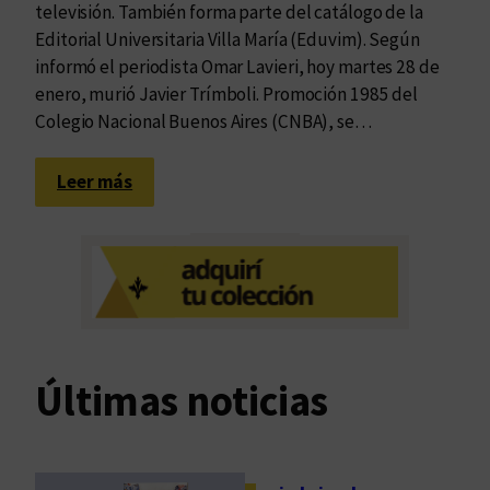
televisión. También forma parte del catálogo de la
Editorial Universitaria Villa María (Eduvim). Según
informó el periodista Omar Lavieri, hoy martes 28 de
enero, murió Javier Trímboli. Promoción 1985 del
Colegio Nacional Buenos Aires (CNBA), se…
:
Leer más
A
d
i
ó
s
,
q
Últimas noticias
u
e
r
i