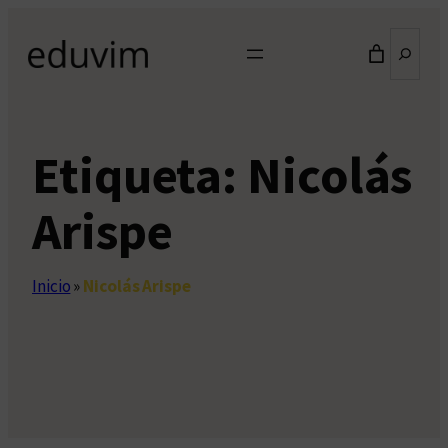
Saltar
Buscar
al
contenido
Etiqueta:
Nicolás
Arispe
Inicio
»
Nicolás Arispe