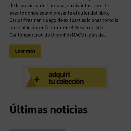
de la provincia de Córdoba, en distintos tipos de
evento donde estará presente el autor del libro,
Carlos Presman. Luego de exitosas ediciones como la
presentación, en febrero, en el Museo de Arte
Contemporáneo de Unquillo (MACU), y las de…
:
Leer más
G
i
r
a
“
C
u
Últimas noticias
a
d
e