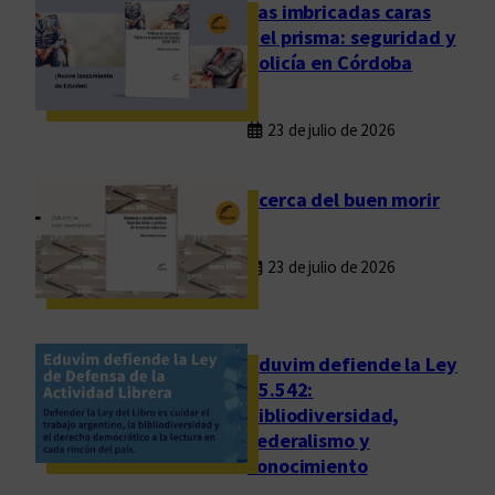
r
Las imbricadas caras
n
del prisma: seguridad y
o
policía en Córdoba
s
d
23 de julio de 2026
e
a
n
Acerca del buen morir
a
t
23 de julio de 2026
o
m
í
a
Eduvim defiende la Ley
d
25.542:
bibliodiversidad,
e
federalismo y
C
conocimiento
a