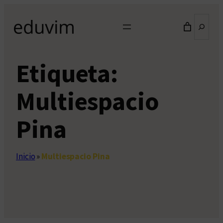
Saltar
Buscar
al
contenido
Etiqueta:
Multiespacio
Pina
Inicio
»
Multiespacio Pina