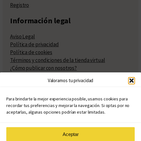
Registro
Información legal
Aviso Legal
Política de privacidad
Política de cookies
Términos y condiciones de la tienda virtual
¿Cómo publicar con nosotros?
Compra y venta de derechos
Valoramos tu privacidad
Políticas de publicación
Facturación
Políticas de coedición
Para brindarte la mejor experiencia posible, usamos cookies para
recordar tus preferencias y mejorar la navegación. Si optas por no
Atribuciones
aceptarlas, algunas opciones podrían estar limitadas.
Aceptar
© Copyright 2020 – 2026