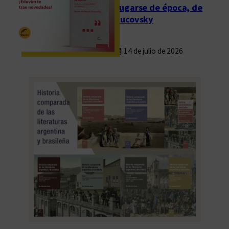
o
Fugarse de época, de
b
Rucovsky
a
14 de julio de 2026