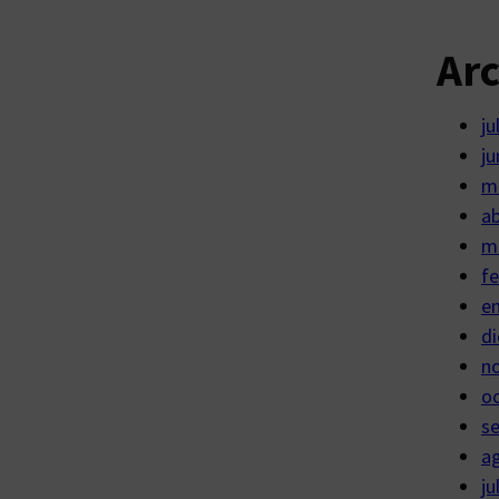
Ar
ju
ju
m
ab
m
fe
e
di
n
o
s
a
ju