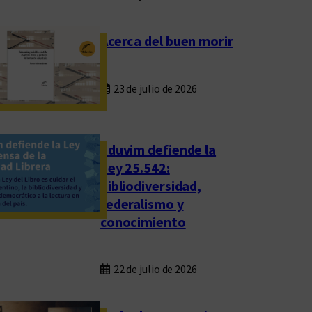
Acerca del buen morir
23 de julio de 2026
Eduvim defiende la
Ley 25.542:
bibliodiversidad,
federalismo y
conocimiento
22 de julio de 2026