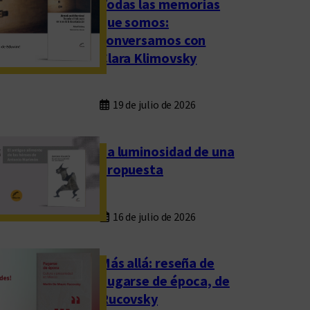
Todas las memorias
que somos:
conversamos con
Clara Klimovsky
19 de julio de 2026
La luminosidad de una
propuesta
16 de julio de 2026
Más allá: reseña de
Fugarse de época, de
Rucovsky