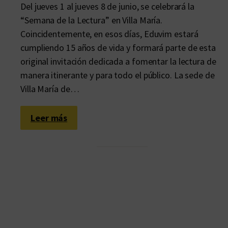
Del jueves 1 al jueves 8 de junio, se celebrará la
“Semana de la Lectura” en Villa María.
Coincidentemente, en esos días, Eduvim estará
cumpliendo 15 años de vida y formará parte de esta
original invitación dedicada a fomentar la lectura de
manera itinerante y para todo el público. La sede de
Villa María de…
:
Leer más
L
l
e
g
a
l
a
“