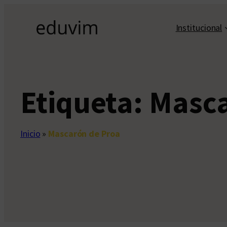
Saltar
al
Institucional
contenido
Etiqueta:
Masca
Inicio
»
Mascarón de Proa