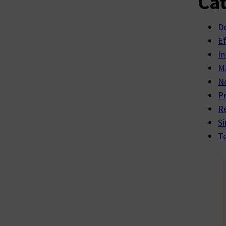
Cat
D
E
In
Ma
No
P
R
Si
Te