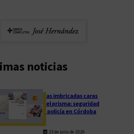
imas noticias
Las imbricadas caras
del prisma: seguridad
y policía en Córdoba
23 de julio de 2026