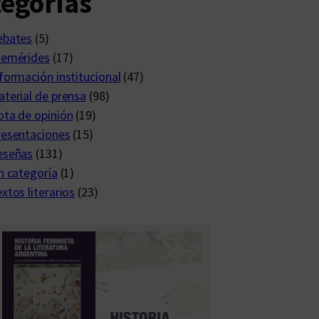
egorías
ebates
(5)
femérides
(17)
formación institucional
(47)
terial de prensa
(98)
ta de opinión
(19)
resentaciones
(15)
eseñas
(131)
n categoría
(1)
xtos literarios
(23)