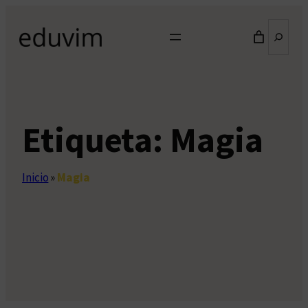
Saltar
Buscar
al
contenido
Etiqueta:
Magia
Inicio
»
Magia