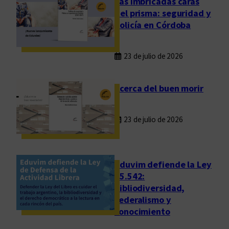
Las imbricadas caras
del prisma: seguridad y
policía en Córdoba
23 de julio de 2026
Acerca del buen morir
23 de julio de 2026
Eduvim defiende la Ley
25.542:
bibliodiversidad,
federalismo y
conocimiento