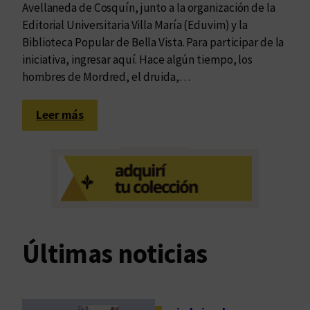
Avellaneda de Cosquín, junto a la organización de la
Editorial Universitaria Villa María (Eduvim) y la
Biblioteca Popular de Bella Vista. Para participar de la
iniciativa, ingresar aquí. Hace algún tiempo, los
hombres de Mordred, el druida,…
:
Leer más
A
n
a
c
r
o
n
Últimas noticias
i
s
m
o