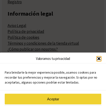
Registro
Información legal
Aviso Legal
Política de privacidad
Política de cookies
Términos y condiciones de la tienda virtual
¿Cómo publicar con nosotros?
Compra y venta de derechos
Valoramos tu privacidad
Políticas de publicación
Facturación
Políticas de coedición
Para brindarte la mejor experiencia posible, usamos cookies para
recordar tus preferencias y mejorar la navegación. Si optas por no
Atribuciones
aceptarlas, algunas opciones podrían estar limitadas.
Aceptar
© Copyright 2020 – 2026