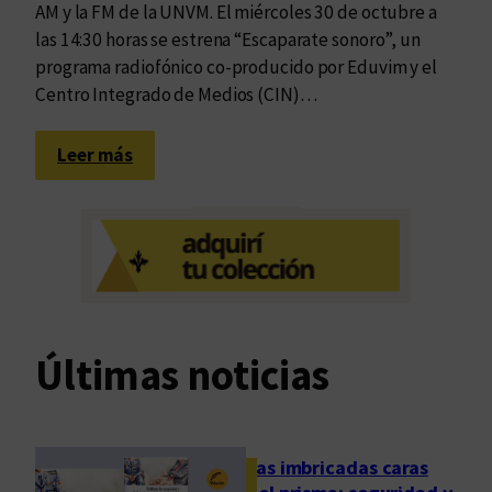
AM y la FM de la UNVM. El miércoles 30 de octubre a
las 14:30 horas se estrena “Escaparate sonoro”, un
programa radiofónico co-producido por Eduvim y el
Centro Integrado de Medios (CIN)…
:
Leer más
P
a
r
a
e
s
c
Últimas noticias
u
c
h
a
Las imbricadas caras
r