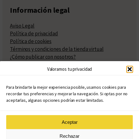
Información legal
Aviso Legal
Política de privacidad
Política de cookies
Términos y condiciones de la tienda virtual
¿Cómo publicar con nosotros?
Compra y venta de derechos
Valoramos tu privacidad
Políticas de publicación
Facturación
Políticas de coedición
Para brindarte la mejor experiencia posible, usamos cookies para
recordar tus preferencias y mejorar la navegación. Si optas por no
Atribuciones
aceptarlas, algunas opciones podrían estar limitadas.
Aceptar
© Copyright 2020 – 2026
Rechazar