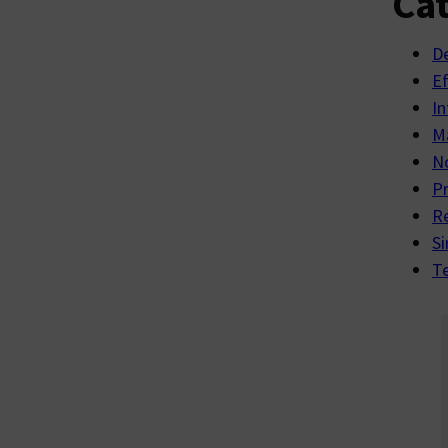
Cat
D
E
In
Ma
No
P
R
Si
Te