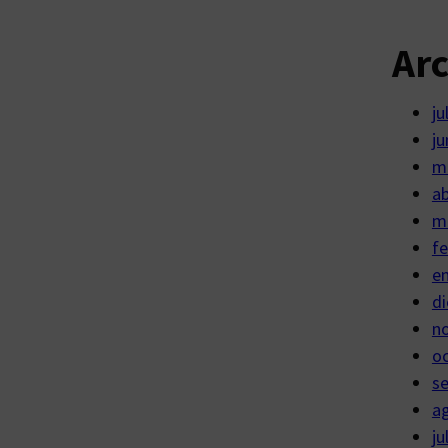
Ar
ju
ju
m
ab
m
fe
e
di
n
o
s
a
ju