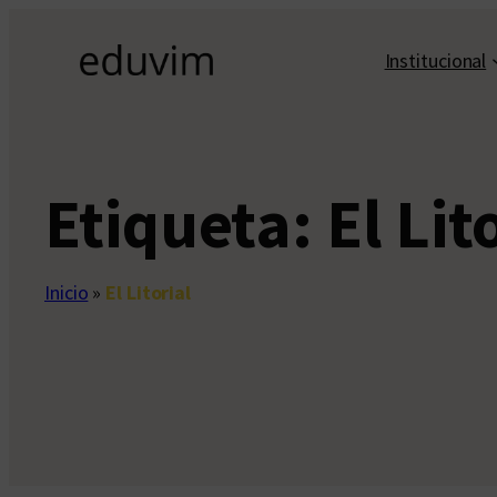
Saltar
al
Institucional
contenido
Etiqueta:
El Lit
Inicio
»
El Litorial