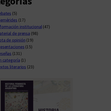
egorías
ebates
(5)
femérides
(17)
formación institucional
(47)
terial de prensa
(98)
ta de opinión
(19)
resentaciones
(15)
eseñas
(131)
n categoría
(1)
xtos literarios
(23)