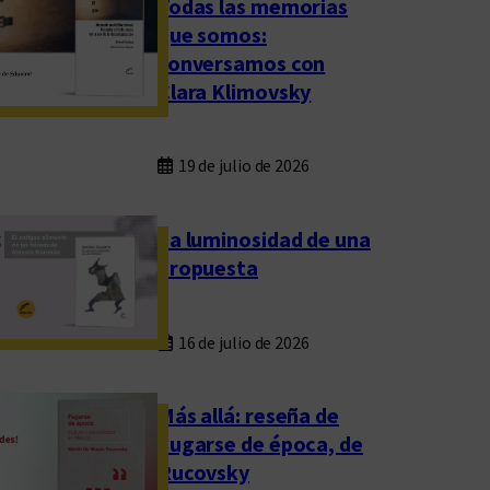
Todas las memorias
que somos:
conversamos con
Clara Klimovsky
19 de julio de 2026
La luminosidad de una
propuesta
16 de julio de 2026
Más allá: reseña de
Fugarse de época, de
Rucovsky