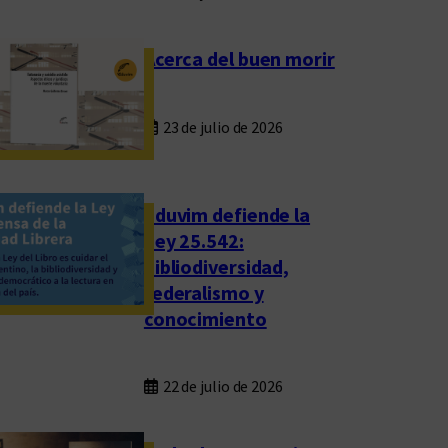
Acerca del buen morir
23 de julio de 2026
Eduvim defiende la
Ley 25.542:
bibliodiversidad,
federalismo y
conocimiento
22 de julio de 2026