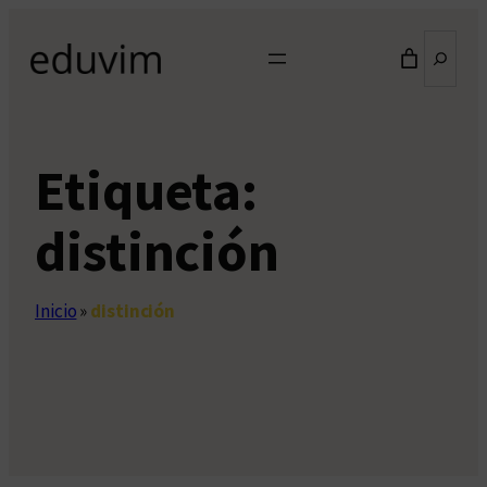
Saltar
Buscar
al
contenido
Etiqueta:
distinción
Inicio
»
distinción