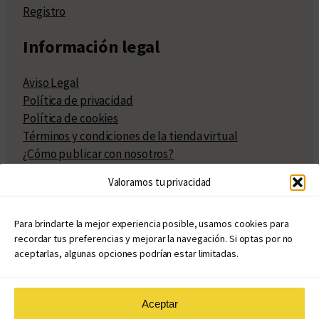
Registro
Información legal
Aviso Legal
Política de privacidad
Política de cookies
Términos y condiciones de la tienda virtual
¿Cómo publicar con nosotros?
Compra y venta de derechos
Valoramos tu privacidad
Políticas de publicación
Facturación
Políticas de coedición
Para brindarte la mejor experiencia posible, usamos cookies para
recordar tus preferencias y mejorar la navegación. Si optas por no
Atribuciones
aceptarlas, algunas opciones podrían estar limitadas.
Aceptar
© Copyright 2020 – 2026