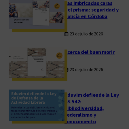
,
Las imbricadas caras
o
del prisma: seguridad y
e
policía en Córdoba
s
a
23 de julio de 2026
c
o
m
Acerca del buen morir
p
l
23 de julio de 2026
e
j
a
l
Eduvim defiende la Ley
i
25.542:
bibliodiversidad,
t
federalismo y
e
conocimiento
r