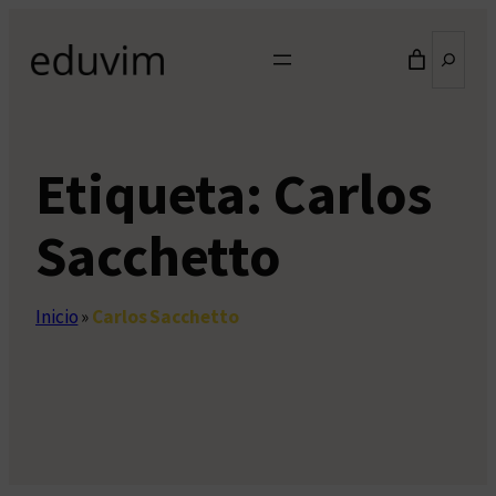
Saltar
Buscar
al
contenido
Etiqueta:
Carlos
Sacchetto
Inicio
»
Carlos Sacchetto