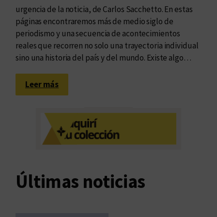
urgencia de la noticia, de Carlos Sacchetto. En estas
páginas encontraremos más de medio siglo de
periodismo y una secuencia de acontecimientos
reales que recorren no solo una trayectoria individual
sino una historia del país y del mundo. Existe algo…
:
Leer más
P
e
r
i
o
d
i
Últimas noticias
s
m
o