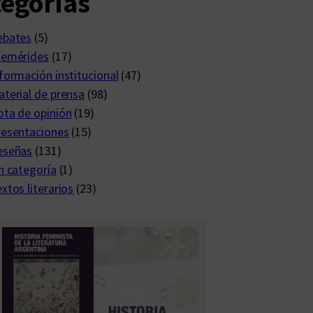
egorías
ebates
(5)
femérides
(17)
formación institucional
(47)
terial de prensa
(98)
ta de opinión
(19)
resentaciones
(15)
eseñas
(131)
n categoría
(1)
xtos literarios
(23)