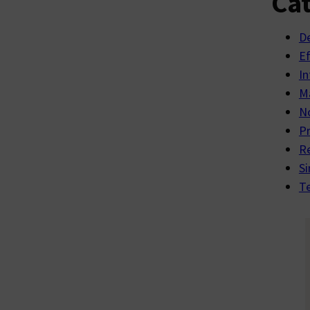
Cat
D
E
In
Ma
No
P
R
Si
Te