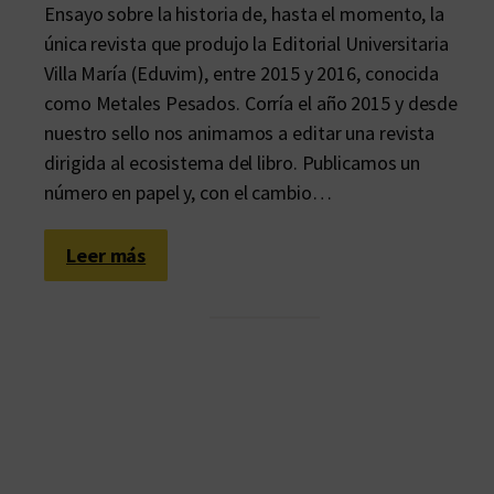
Ensayo sobre la historia de, hasta el momento, la
única revista que produjo la Editorial Universitaria
Villa María (Eduvim), entre 2015 y 2016, conocida
como Metales Pesados. Corría el año 2015 y desde
nuestro sello nos animamos a editar una revista
dirigida al ecosistema del libro. Publicamos un
número en papel y, con el cambio…
:
Leer más
7
×
1
5
:
M
e
t