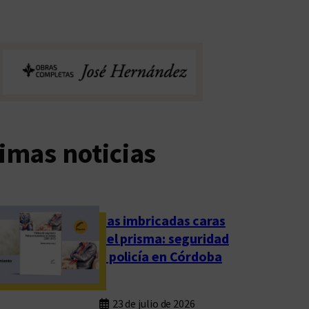
imas noticias
Las imbricadas caras
del prisma: seguridad
y policía en Córdoba
23 de julio de 2026