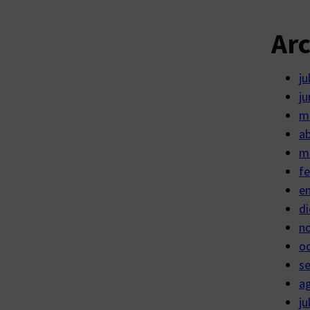
Ar
ju
ju
m
ab
m
fe
e
di
n
o
s
a
ju