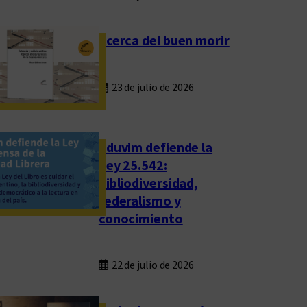
Acerca del buen morir
23 de julio de 2026
Eduvim defiende la
Ley 25.542:
bibliodiversidad,
federalismo y
conocimiento
22 de julio de 2026