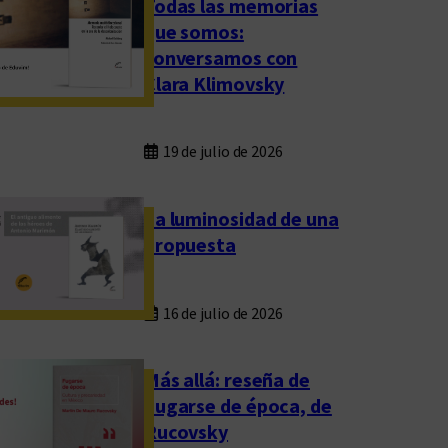
Todas las memorias
que somos:
conversamos con
Clara Klimovsky
19 de julio de 2026
La luminosidad de una
propuesta
16 de julio de 2026
Más allá: reseña de
Fugarse de época, de
Rucovsky