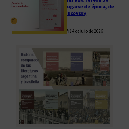
l
Fugarse de época, de
O
Rucovsky
r
b
14 de julio de 2026
i
s
T
e
r
t
i
u
s