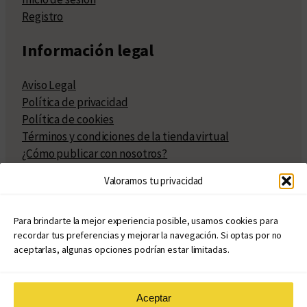
Registro
Información legal
Aviso Legal
Política de privacidad
Política de cookies
Términos y condiciones de la tienda virtual
¿Cómo publicar con nosotros?
Compra y venta de derechos
Valoramos tu privacidad
Políticas de publicación
Facturación
Políticas de coedición
Para brindarte la mejor experiencia posible, usamos cookies para
recordar tus preferencias y mejorar la navegación. Si optas por no
Atribuciones
aceptarlas, algunas opciones podrían estar limitadas.
Aceptar
© Copyright 2020 – 2026