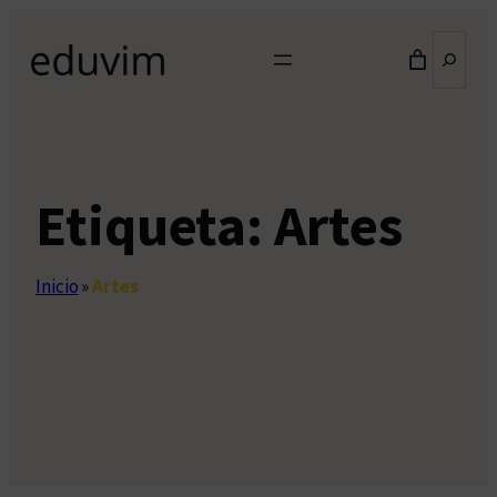
Saltar
Buscar
al
contenido
Etiqueta:
Artes
Inicio
»
Artes