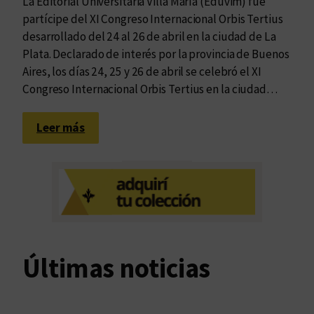
La Editorial Universitaria Villa María (Eduvim) fue
partícipe del XI Congreso Internacional Orbis Tertius
desarrollado del 24 al 26 de abril en la ciudad de La
Plata. Declarado de interés por la provincia de Buenos
Aires, los días 24, 25 y 26 de abril se celebró el XI
Congreso Internacional Orbis Tertius en la ciudad…
:
Leer más
E
d
u
v
i
m
e
Últimas noticias
s
t
u