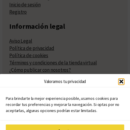
Inicio de sesión
Registro
Información legal
Aviso Legal
Política de privacidad
Política de cookies
Términos y condiciones de la tienda virtual
¿Cómo publicar con nosotros?
Compra y venta de derechos
Valoramos tu privacidad
Políticas de publicación
Facturación
Políticas de coedición
Para brindarte la mejor experiencia posible, usamos cookies para
recordar tus preferencias y mejorar la navegación. Si optas por no
Atribuciones
aceptarlas, algunas opciones podrían estar limitadas.