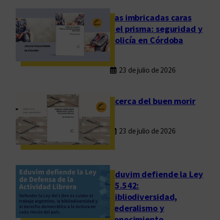
f
e
Las imbricadas caras
l
del prisma: seguridad y
i
policía en Córdoba
z
d
23 de julio de 2026
e
u
n
Acerca del buen morir
a
e
23 de julio de 2026
x
i
s
t
Eduvim defiende la Ley
e
25.542:
bibliodiversidad,
n
federalismo y
c
conocimiento