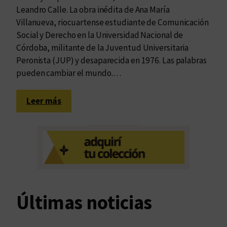
Leandro Calle. La obra inédita de Ana María
Villanueva, riocuartense estudiante de Comunicación
Social y Derecho en la Universidad Nacional de
Córdoba, militante de la Juventud Universitaria
Peronista (JUP) y desaparecida en 1976. Las palabras
pueden cambiar el mundo.…
:
Leer más
I
n
t
e
r
v
a
Últimas noticias
l
o