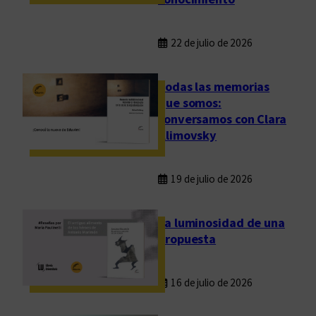
i
a
22 de julio de 2026
Todas las memorias
que somos:
conversamos con Clara
Klimovsky
19 de julio de 2026
La luminosidad de una
propuesta
16 de julio de 2026