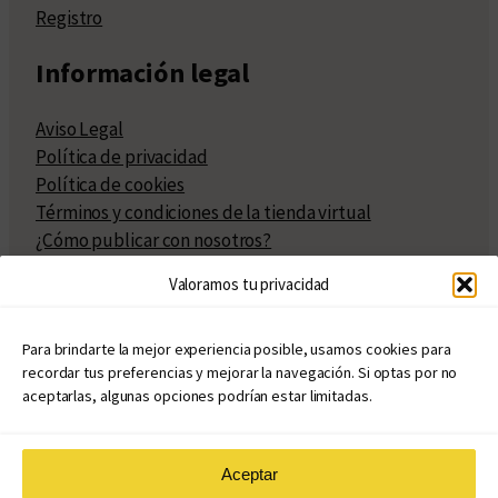
Registro
Información legal
Aviso Legal
Política de privacidad
Política de cookies
Términos y condiciones de la tienda virtual
¿Cómo publicar con nosotros?
Compra y venta de derechos
Valoramos tu privacidad
Políticas de publicación
Facturación
Políticas de coedición
Para brindarte la mejor experiencia posible, usamos cookies para
recordar tus preferencias y mejorar la navegación. Si optas por no
Atribuciones
aceptarlas, algunas opciones podrían estar limitadas.
Aceptar
© Copyright 2020 – 2026