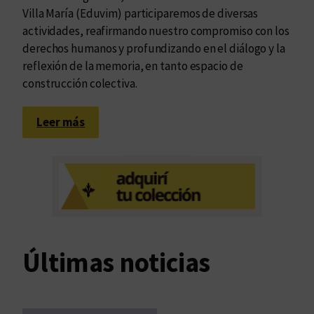
Villa María (Eduvim) participaremos de diversas
actividades, reafirmando nuestro compromiso con los
derechos humanos y profundizando en el diálogo y la
reflexión de la memoria, en tanto espacio de
construcción colectiva.
:
Leer más
A
5
0
a
ñ
o
s
Últimas noticias
d
e
l