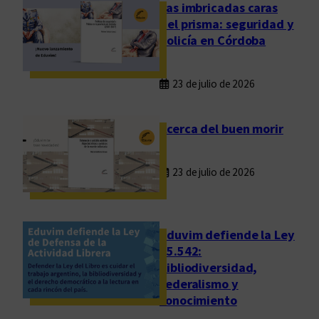
G
Las imbricadas caras
o
del prisma: seguridad y
l
policía en Córdoba
p
e
23 de julio de 2026
:
E
d
Acerca del buen morir
u
v
23 de julio de 2026
i
m
e
n
Eduvim defiende la Ley
e
25.542:
bibliodiversidad,
l
federalismo y
M
conocimiento
e