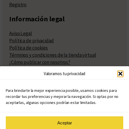
Registro
Información legal
Aviso Legal
Política de privacidad
Política de cookies
Términos y condiciones de la tienda virtual
¿Cómo publicar con nosotros?
Compra y venta de derechos
Valoramos tu privacidad
Políticas de publicación
Facturación
Políticas de coedición
Para brindarte la mejor experiencia posible, usamos cookies para
recordar tus preferencias y mejorar la navegación. Si optas por no
Atribuciones
aceptarlas, algunas opciones podrían estar limitadas.
Aceptar
© Copyright 2020 – 2026