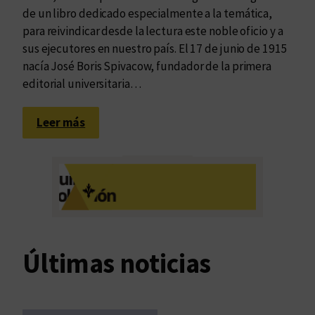
de un libro dedicado especialmente a la temática,
para reivindicar desde la lectura este noble oficio y a
sus ejecutores en nuestro país. El 17 de junio de 1915
nacía José Boris Spivacow, fundador de la primera
editorial universitaria…
:
Leer más
A
l
a
g
r
a
n
Últimas noticias
e
d
i