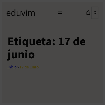
Saltar
Buscar
al
contenido
Etiqueta:
17 de
junio
Inicio
»
17 de junio