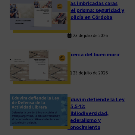
c
Las imbricadas caras
i
del prisma: seguridad y
ó
policía en Córdoba
n
a
23 de julio de 2026
r
g
e
Acerca del buen morir
n
t
23 de julio de 2026
i
n
a
,
Eduvim defiende la Ley
s
25.542:
bibliodiversidad,
a
federalismo y
l
conocimiento
u