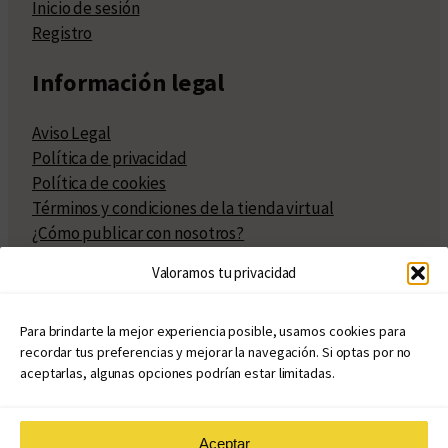
Inicio de sesión
Registro
Información legal
Aviso Legal
Política de privacidad
Política de cookies
Términos y condiciones de la tienda virtual
¿Cómo publicar con nosotros?
Compra y venta de derechos
Valoramos tu privacidad
Políticas de publicación
Facturación
Políticas de coedición
Para brindarte la mejor experiencia posible, usamos cookies para
recordar tus preferencias y mejorar la navegación. Si optas por no
Atribuciones
aceptarlas, algunas opciones podrían estar limitadas.
Aceptar