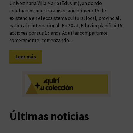
Universitaria Villa María (Eduvim), en donde
celebramos nuestro aniversario número 15 de
existencia en el ecosistema cultural local, provincial,
nacional e internacional. En 2023, Eduvim planificó 15
acciones por sus 15 años. Aquí las compartimos
someramente, comenzando…
:
Leer más
1
5
h
i
t
o
s
Últimas noticias
p
o
r