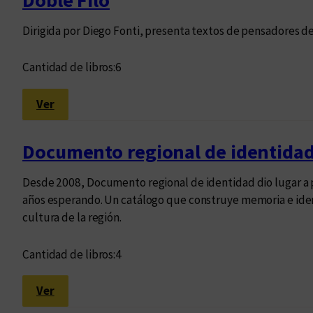
Doble Filo
Dirigida por Diego Fonti, presenta textos de pensadores d
Cantidad de libros:
6
:
Ver
D
o
Documento regional de identida
b
l
Desde 2008, Documento regional de identidad dio lugar a pr
e
años esperando. Un catálogo que construye memoria e ident
F
cultura de la región.
i
l
Cantidad de libros:
4
o
:
Ver
D