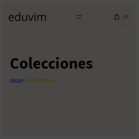
Saltar
Buscar
al
contenido
Colecciones
Inicio
»
Colecciones