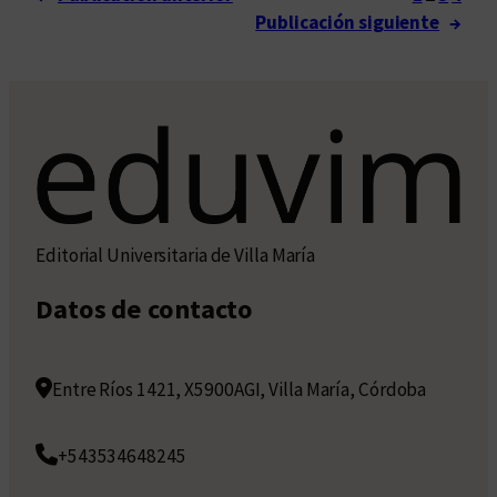
d
a
Publicación siguiente
→
e
s
a
i
s
l
a
e
r
ñ
g
a
e
n
Editorial Universitaria de Villa María
t
i
Datos de contacto
n
a
s
Entre Ríos 1421, X5900AGI, Villa María, Córdoba
+543534648245