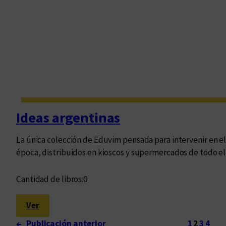
a
t
u
r
a
s
a
r
g
Ideas argentinas
e
n
La única colección de Eduvim pensada para intervenir en el
t
época, distribuidos en kioscos y supermercados de todo el 
i
n
Cantidad de libros:
0
a
y
:
Ver
b
I
r
←
Publicación anterior
1
2
3
4