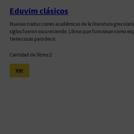
o
Eduvim clásicos
c
u
Nuevas traducciones académicas de la literatura grecolati
m
siglos fueron oscureciendo. Libros que funcionan como exp
e
tiene cosas para decir.
n
t
Cantidad de libros:
2
o
r
:
Ver
e
E
g
d
i
u
o
v
n
i
a
m
l
c
d
l
e