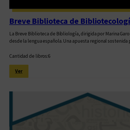
Breve Biblioteca de Bibliotecolog
La Breve Biblioteca de Bibliología, dirigida por Marina Garo
desde la lengua española. Una apuesta regional sostenida po
Cantidad de libros:
6
:
Ver
B
r
e
v
e
B
i
b