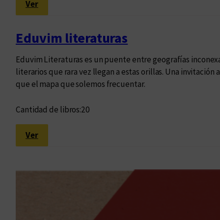
:
Ver
E
d
Eduvim literaturas
u
v
Eduvim Literaturas es un puente entre geografías inconexa
i
literarios que rara vez llegan a estas orillas. Una invitac
m
que el mapa que solemos frecuentar.
i
l
Cantidad de libros:
20
u
s
:
Ver
t
E
r
d
a
u
d
v
o
i
s
m