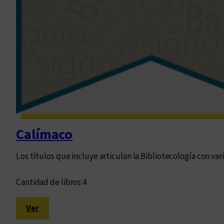
o
l
o
g
í
a
Calímaco
Los títulos que incluye articulan la Bibliotecología con vari
Cantidad de libros:
4
:
Ver
C