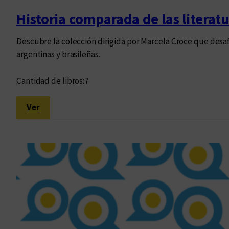
a
Historia comparada de las literat
l
í
Descubre la colección dirigida por Marcela Croce que desaf
m
argentinas y brasileñas.
a
c
Cantidad de libros:
7
o
:
Ver
H
i
s
t
o
r
i
a
c