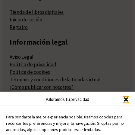
Tienda de libros digitales
Inicio de sesión
Registro
Información legal
Aviso Legal
Política de privacidad
Política de cookies
Términos y condiciones de la tienda virtual
¿Cómo publicar con nosotros?
Compra y venta de derechos
Valoramos tu privacidad
Políticas de publicación
Facturación
Políticas de coedición
Para brindarte la mejor experiencia posible, usamos cookies para
recordar tus preferencias y mejorar la navegación. Si optas por no
Atribuciones
aceptarlas, algunas opciones podrían estar limitadas.