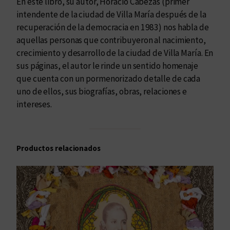
En este libro, su autor, Horacio Cabezas (primer
e
intendente de la ciudad de Villa María después de la
l
recuperación de la democracia en 1983) nos habla de
m
aquellas personas que contribuyeron al nacimiento,
u
crecimiento y desarrollo de la ciudad de Villa María. En
n
sus páginas, el autor le rinde un sentido homenaje
d
que cuenta con un pormenorizado detalle de cada
o
uno de ellos, sus biografías, obras, relaciones e
c
intereses.
a
n
t
Productos relacionados
i
d
a
d