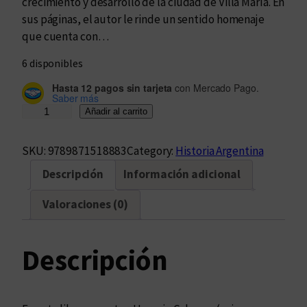
crecimiento y desarrollo de la ciudad de Villa María. En
sus páginas, el autor le rinde un sentido homenaje
que cuenta con…
6 disponibles
Hasta 12 pagos sin tarjeta
con Mercado Pago.
Saber más
V
Añadir al carrito
i
l
SKU:
9789871518883
Category:
Historia Argentina
l
Descripción
Información adicional
a
M
Valoraciones (0)
a
r
í
Descripción
a
e
n