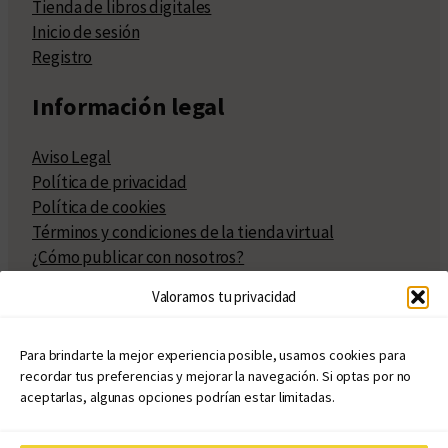
Tienda de libros digitales
Inicio de sesión
Registro
Información legal
Aviso Legal
Política de privacidad
Política de cookies
Términos y condiciones de la tienda virtual
¿Cómo publicar con nosotros?
Compra y venta de derechos
Valoramos tu privacidad
Políticas de publicación
Facturación
Políticas de coedición
Para brindarte la mejor experiencia posible, usamos cookies para
recordar tus preferencias y mejorar la navegación. Si optas por no
Atribuciones
aceptarlas, algunas opciones podrían estar limitadas.