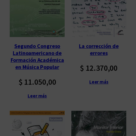
p
o
r
l
o
s
Segundo Congreso
La corrección de
ú
Latinoamericano de
errores
l
Formación Académica
t
$
12.370,00
en Música Popular
i
m
$
11.050,00
Leer más
o
s
Leer más