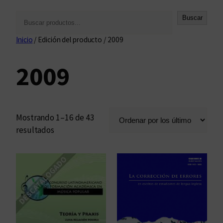
B
Buscar
u
Inicio
/ Edición del producto / 2009
s
c
2009
a
r
Mostrando 1–16 de 43
O
resultados
r
d
e
n
a
d
o