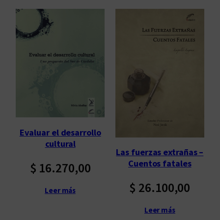
Evaluar el desarrollo
cultural
Las fuerzas extrañas –
Cuentos fatales
$
16.270,00
$
26.100,00
Leer más
Leer más