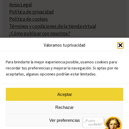
Aviso Legal
Política de privacidad
Política de cookies
Términos y condiciones de la tienda virtual
¿Cómo publicar con nosotros?
Compra y venta de derechos
Valoramos tu privacidad
Políticas de publicación
Facturación
Políticas de coedición
Para brindarte la mejor experiencia posible, usamos cookies para
recordar tus preferencias y mejorar la navegación. Si optas por no
Atribuciones
aceptarlas, algunas opciones podrían estar limitadas.
Aceptar
© Copyright 2020 – 2026
Rechazar
eduvim.com.ar
| Todos los derechos reservados
Ver preferencias
Diseño web: Llama Creativa