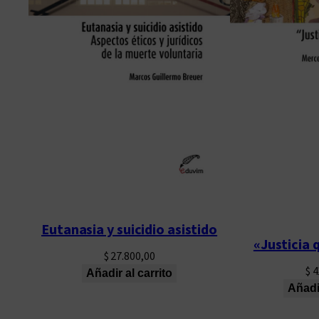
Eutanasia y suicidio asistido
«Justicia 
$
27.800,00
$
4
Añadir al carrito
Añadir