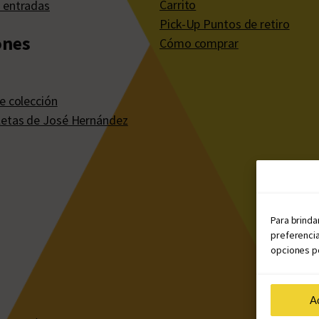
Carrito
 entradas
Pick-Up Puntos de retiro
ones
Cómo comprar
e colección
etas de José Hernández
Para brinda
preferencia
opciones po
A