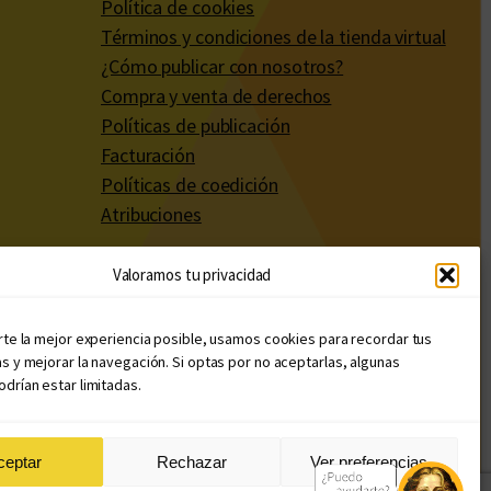
Política de cookies
Términos y condiciones de la tienda virtual
¿Cómo publicar con nosotros?
Compra y venta de derechos
Políticas de publicación
Facturación
Políticas de coedición
Atribuciones
Valoramos tu privacidad
rte la mejor experiencia posible, usamos cookies para recordar tus
s y mejorar la navegación. Si optas por no aceptarlas, algunas
drían estar limitadas.
ceptar
Rechazar
Ver preferencias