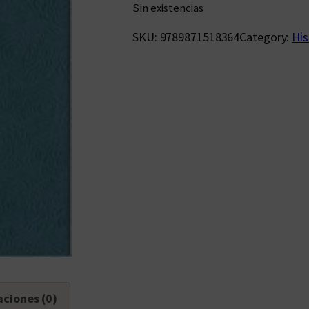
Sin existencias
SKU:
9789871518364
Category:
His
aciones (0)