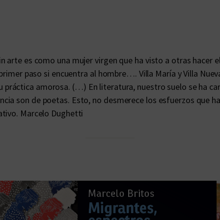
t
i
d
a
d
n arte es como una mujer virgen que ha visto a otras hacer el
primer paso si encuentra al hombre…. Villa María y Villa Nuev
o, su práctica amorosa. (…) En literatura, nuestro suelo se ha
cia son de poetas. Esto, no desmerece los esfuerzos que han
ativo. Marcelo Dughetti