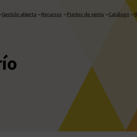
Gestión abierta
Recursos
Puntos de venta
Catálogo
B
río
o