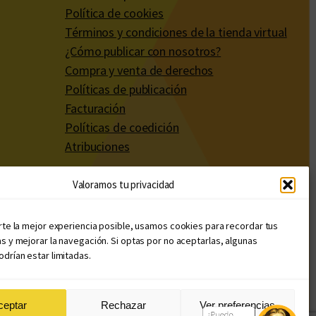
Política de cookies
Términos y condiciones de la tienda virtual
¿Cómo publicar con nosotros?
Compra y venta de derechos
Políticas de publicación
Facturación
Políticas de coedición
Atribuciones
Valoramos tu privacidad
rte la mejor experiencia posible, usamos cookies para recordar tus
s y mejorar la navegación. Si optas por no aceptarlas, algunas
drían estar limitadas.
ceptar
Rechazar
Ver preferencias