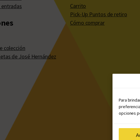
Carrito
 entradas
Pick-Up Puntos de retiro
ones
Cómo comprar
e colección
etas de José Hernández
Para brinda
preferencia
opciones po
A