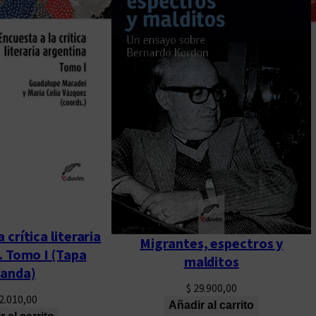
 crítica literaria
Migrantes, espectros y
. Tomo I (Tapa
malditos
landa)
$
29.900,00
2.010,00
Añadir al carrito