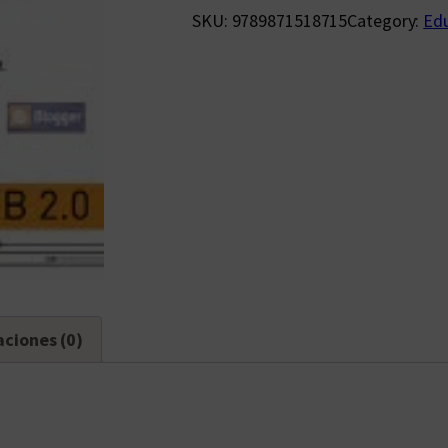
SKU:
9789871518715
Category:
Ed
aciones (0)