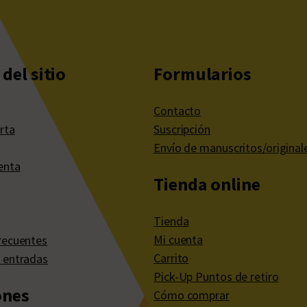
del sitio
Formularios
Contacto
rta
Suscripción
Envío de manuscritos/original
enta
Tienda online
Tienda
Mi cuenta
recuentes
Carrito
 entradas
Pick-Up Puntos de retiro
ones
Cómo comprar