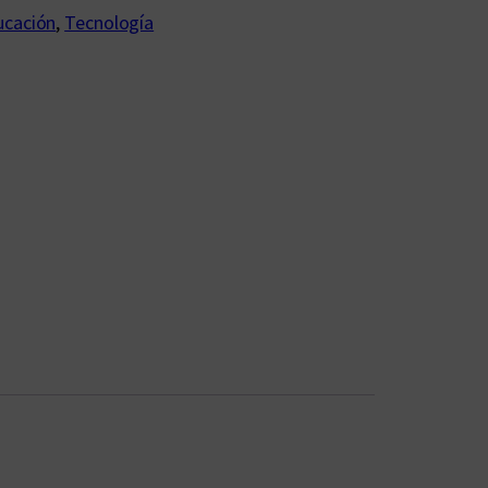
ucación
, 
Tecnología